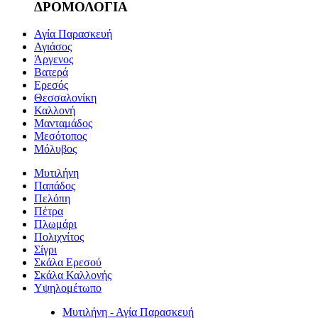
ΔΡΟΜΟΛΟΓΙΑ
Αγία Παρασκευή
Αγιάσος
Άργενος
Βατερά
Ερεσός
Θεσσαλονίκη
Καλλονή
Μανταμάδος
Μεσότοπος
Μόλυβος
Μυτιλήνη
Παπάδος
Πελόπη
Πέτρα
Πλωμάρι
Πολιχνίτος
Σίγρι
Σκάλα Ερεσού
Σκάλα Καλλονής
Υψηλομέτωπο
Μυτιλήνη - Αγία Παρασκευή