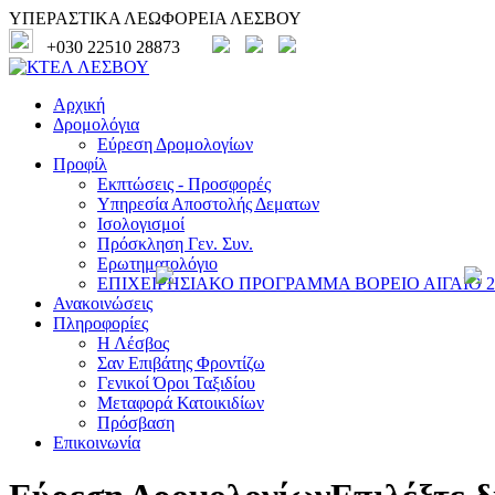
ΥΠΕΡΑΣΤΙΚΑ ΛΕΩΦΟΡΕΙΑ ΛΕΣΒΟΥ
+030 22510 28873
Αρχική
Δρομολόγια
Εύρεση Δρομολογίων
Προφίλ
Εκπτώσεις - Προσφορές
Υπηρεσία Αποστολής Δεματων
Ισολογισμοί
Πρόσκληση Γεν. Συν.
Ερωτηματολόγιο
ΕΠΙΧΕΙΡΗΣΙΑΚΟ ΠΡΟΓΡΑΜΜΑ ΒΟΡΕΙΟ ΑΙΓΑΙΟ 20
Ανακοινώσεις
Πληροφορίες
Η Λέσβος
Σαν Επιβάτης Φροντίζω
Γενικοί Όροι Ταξιδίου
Μεταφορά Κατοικιδίων
Πρόσβαση
Επικοινωνία