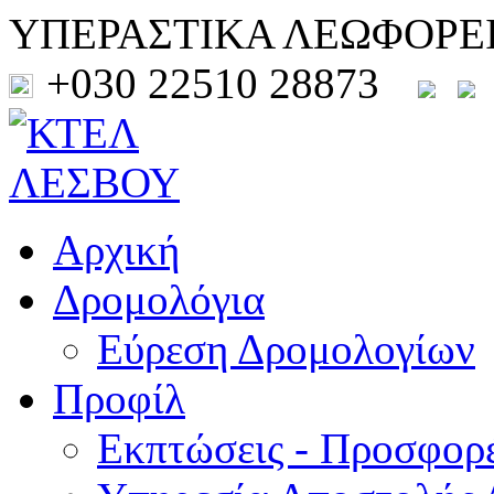
ΥΠΕΡΑΣΤΙΚΑ ΛΕΩΦΟΡΕ
+030 22510 28873
Αρχική
Δρομολόγια
Εύρεση Δρομολογίων
Προφίλ
Εκπτώσεις - Προσφορ