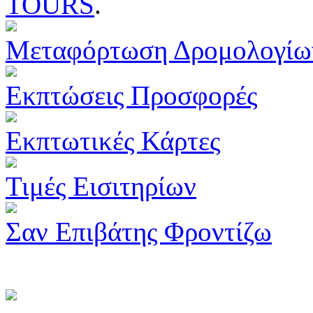
TOURS
.
Μεταφόρτωση Δρομολογίω
Εκπτώσεις Προσφορές
Εκπτωτικές Κάρτες
Τιμές Εισιτηρίων
Σαν Επιβάτης Φροντίζω