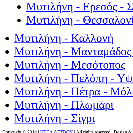
Μυτιλήνη - Ερεσός - 
Μυτιλήνη - Θεσσαλον
Μυτιλήνη - Καλλονή
Μυτιλήνη - Μανταμάδος 
Μυτιλήνη - Μεσότοπος
Μυτιλήνη - Πελόπη - Υ
Μυτιλήνη - Πέτρα - Μόλ
Μυτιλήνη - Πλωμάρι
Μυτιλήνη - Σίγρι
Copyright © 2014 |
ΚΤΕΛ ΛΕΣΒΟΥ
| All rights reserved | Design
& 