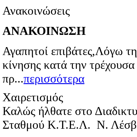
Ανακοινώσεις
ΑΝΑΚΟΙΝΩΣΗ
Αγαπητοί επιβάτες,Λόγω τη
κίνησης κατά την τρέχουσα
πρ...
περισσότερα
Χαιρετισμός
Καλώς ήλθατε στο Διαδικτ
Σταθμού Κ.Τ.Ε.Λ. Ν. Λέσβ