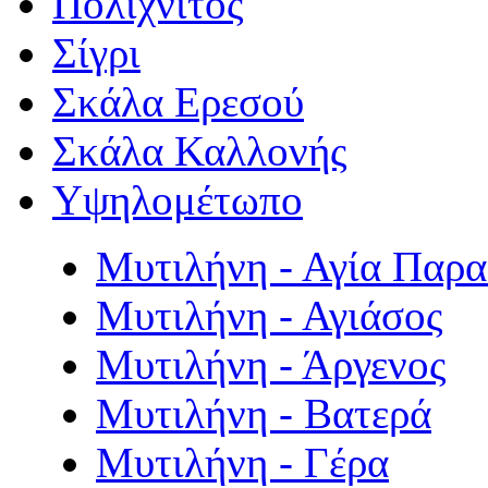
Πολιχνίτος
Σίγρι
Σκάλα Ερεσού
Σκάλα Καλλονής
Υψηλομέτωπο
Μυτιλήνη - Αγία Παρ
Μυτιλήνη - Αγιάσος
Μυτιλήνη - Άργενος
Μυτιλήνη - Βατερά
Μυτιλήνη - Γέρα