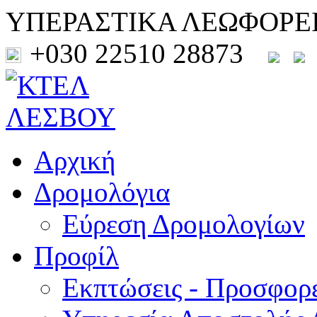
ΥΠΕΡΑΣΤΙΚΑ ΛΕΩΦΟΡΕ
+030 22510 28873
Αρχική
Δρομολόγια
Εύρεση Δρομολογίων
Προφίλ
Εκπτώσεις - Προσφορ