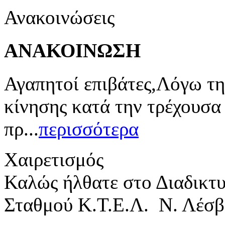
Ανακοινώσεις
ΑΝΑΚΟΙΝΩΣΗ
Αγαπητοί επιβάτες,Λόγω τη
κίνησης κατά την τρέχουσα
πρ...
περισσότερα
Χαιρετισμός
Καλώς ήλθατε στο Διαδικτ
Σταθμού Κ.Τ.Ε.Λ. Ν. Λέσβ