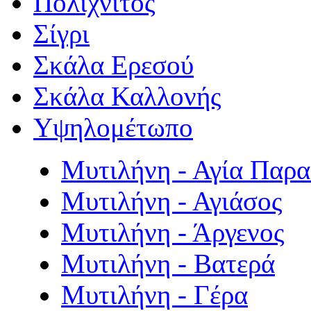
Πολιχνίτος
Σίγρι
Σκάλα Ερεσού
Σκάλα Καλλονής
Υψηλομέτωπο
Μυτιλήνη - Αγία Παρ
Μυτιλήνη - Αγιάσος
Μυτιλήνη - Άργενος
Μυτιλήνη - Βατερά
Μυτιλήνη - Γέρα