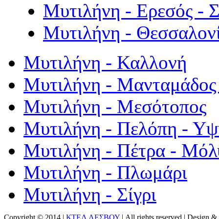
Μυτιλήνη - Ερεσός - 
Μυτιλήνη - Θεσσαλον
Μυτιλήνη - Καλλονή
Μυτιλήνη - Μανταμάδος 
Μυτιλήνη - Μεσότοπος
Μυτιλήνη - Πελόπη - Υ
Μυτιλήνη - Πέτρα - Μόλ
Μυτιλήνη - Πλωμάρι
Μυτιλήνη - Σίγρι
Copyright © 2014 |
ΚΤΕΛ ΛΕΣΒΟΥ
| All rights reserved | Design
& 