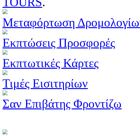
TOURS
.
Μεταφόρτωση Δρομολογίω
Εκπτώσεις Προσφορές
Εκπτωτικές Κάρτες
Τιμές Εισιτηρίων
Σαν Επιβάτης Φροντίζω