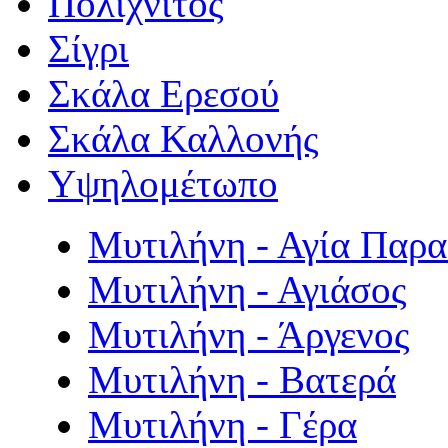
Πολιχνίτος
Σίγρι
Σκάλα Ερεσού
Σκάλα Καλλονής
Υψηλομέτωπο
Μυτιλήνη - Αγία Παρ
Μυτιλήνη - Αγιάσος
Μυτιλήνη - Άργενος
Μυτιλήνη - Βατερά
Μυτιλήνη - Γέρα