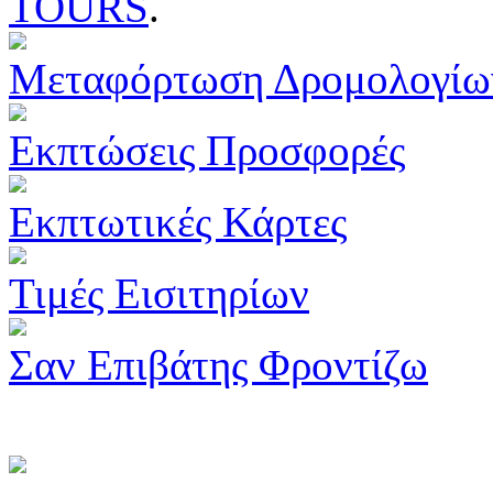
TOURS
.
Μεταφόρτωση Δρομολογίω
Εκπτώσεις Προσφορές
Εκπτωτικές Κάρτες
Τιμές Εισιτηρίων
Σαν Επιβάτης Φροντίζω