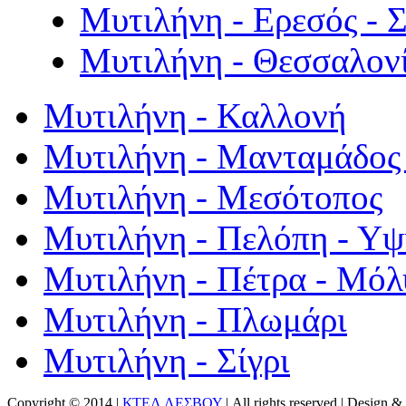
Μυτιλήνη - Ερεσός - 
Μυτιλήνη - Θεσσαλον
Μυτιλήνη - Καλλονή
Μυτιλήνη - Μανταμάδος 
Μυτιλήνη - Μεσότοπος
Μυτιλήνη - Πελόπη - Υ
Μυτιλήνη - Πέτρα - Μόλ
Μυτιλήνη - Πλωμάρι
Μυτιλήνη - Σίγρι
Copyright © 2014 |
ΚΤΕΛ ΛΕΣΒΟΥ
| All rights reserved | Design
& 