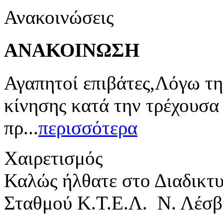
Ανακοινώσεις
ΑΝΑΚΟΙΝΩΣΗ
Αγαπητοί επιβάτες,Λόγω τη
κίνησης κατά την τρέχουσα
πρ...
περισσότερα
Χαιρετισμός
Καλώς ήλθατε στο Διαδικτ
Σταθμού Κ.Τ.Ε.Λ. Ν. Λέσβ