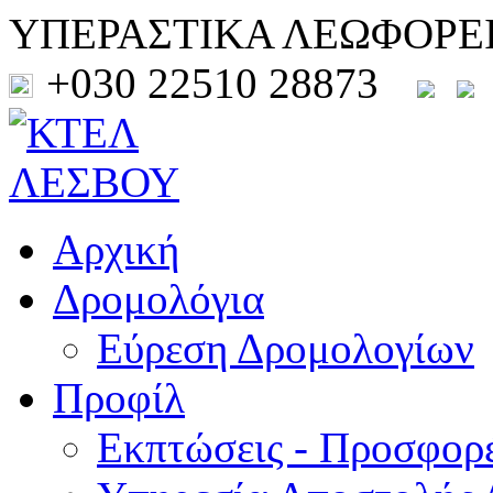
ΥΠΕΡΑΣΤΙΚΑ ΛΕΩΦΟΡΕ
+030 22510 28873
Αρχική
Δρομολόγια
Εύρεση Δρομολογίων
Προφίλ
Εκπτώσεις - Προσφορ