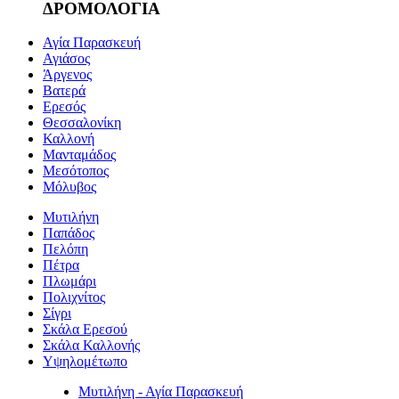
ΔΡΟΜΟΛΟΓΙΑ
Αγία Παρασκευή
Αγιάσος
Άργενος
Βατερά
Ερεσός
Θεσσαλονίκη
Καλλονή
Μανταμάδος
Μεσότοπος
Μόλυβος
Μυτιλήνη
Παπάδος
Πελόπη
Πέτρα
Πλωμάρι
Πολιχνίτος
Σίγρι
Σκάλα Ερεσού
Σκάλα Καλλονής
Υψηλομέτωπο
Μυτιλήνη - Αγία Παρασκευή