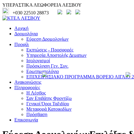
ΥΠΕΡΑΣΤΙΚΑ ΛΕΩΦΟΡΕΙΑ ΛΕΣΒΟΥ
+030 22510 28873
Αρχική
Δρομολόγια
Εύρεση Δρομολογίων
Προφίλ
Εκπτώσεις - Προσφορές
Υπηρεσία Αποστολής Δεματων
Ισολογισμοί
Πρόσκληση Γεν. Συν.
Ερωτηματολόγιο
ΕΠΙΧΕΙΡΗΣΙΑΚΟ ΠΡΟΓΡΑΜΜΑ ΒΟΡΕΙΟ ΑΙΓΑΙΟ 20
Ανακοινώσεις
Πληροφορίες
Η Λέσβος
Σαν Επιβάτης Φροντίζω
Γενικοί Όροι Ταξιδίου
Μεταφορά Κατοικιδίων
Πρόσβαση
Επικοινωνία