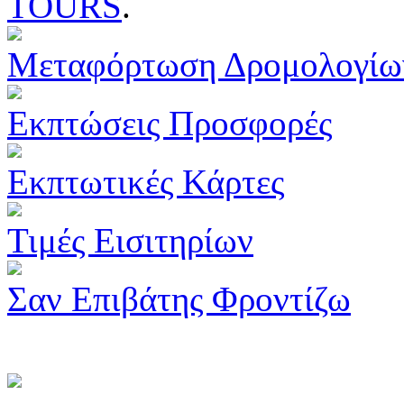
TOURS
.
Μεταφόρτωση Δρομολογίω
Εκπτώσεις Προσφορές
Εκπτωτικές Κάρτες
Τιμές Εισιτηρίων
Σαν Επιβάτης Φροντίζω