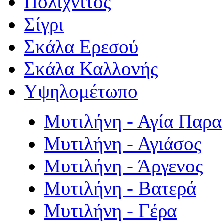
Πολιχνίτος
Σίγρι
Σκάλα Ερεσού
Σκάλα Καλλονής
Υψηλομέτωπο
Μυτιλήνη - Αγία Παρ
Μυτιλήνη - Αγιάσος
Μυτιλήνη - Άργενος
Μυτιλήνη - Βατερά
Μυτιλήνη - Γέρα