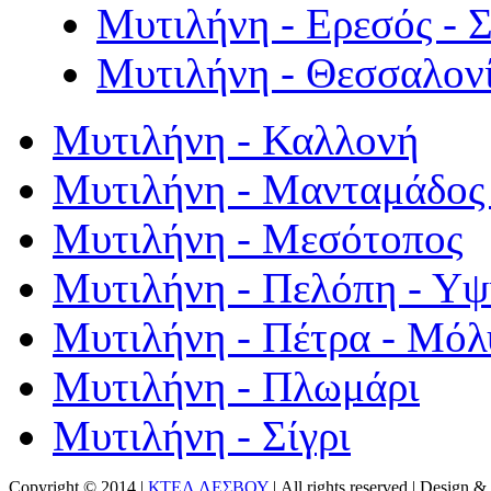
Μυτιλήνη - Ερεσός - 
Μυτιλήνη - Θεσσαλον
Μυτιλήνη - Καλλονή
Μυτιλήνη - Μανταμάδος 
Μυτιλήνη - Μεσότοπος
Μυτιλήνη - Πελόπη - Υ
Μυτιλήνη - Πέτρα - Μόλ
Μυτιλήνη - Πλωμάρι
Μυτιλήνη - Σίγρι
Copyright © 2014 |
ΚΤΕΛ ΛΕΣΒΟΥ
| All rights reserved | Design
& 