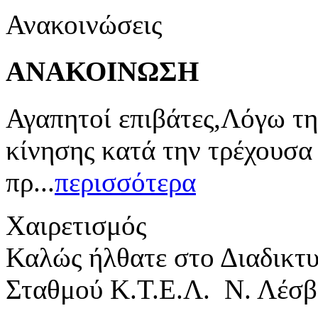
Ανακοινώσεις
ΑΝΑΚΟΙΝΩΣΗ
Αγαπητοί επιβάτες,Λόγω τη
κίνησης κατά την τρέχουσα
πρ...
περισσότερα
Χαιρετισμός
Καλώς ήλθατε στο Διαδικτ
Σταθμού Κ.Τ.Ε.Λ. Ν. Λέσβ