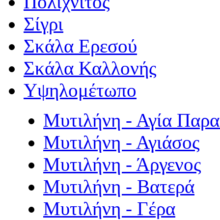
Πολιχνίτος
Σίγρι
Σκάλα Ερεσού
Σκάλα Καλλονής
Υψηλομέτωπο
Μυτιλήνη - Αγία Παρ
Μυτιλήνη - Αγιάσος
Μυτιλήνη - Άργενος
Μυτιλήνη - Βατερά
Μυτιλήνη - Γέρα