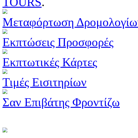
TOURS
.
Μεταφόρτωση Δρομολογίω
Εκπτώσεις Προσφορές
Εκπτωτικές Κάρτες
Τιμές Εισιτηρίων
Σαν Επιβάτης Φροντίζω