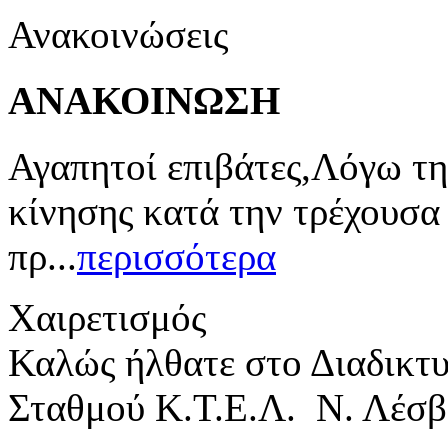
Ανακοινώσεις
ΑΝΑΚΟΙΝΩΣΗ
Αγαπητοί επιβάτες,Λόγω τη
κίνησης κατά την τρέχουσα
πρ...
περισσότερα
Χαιρετισμός
Καλώς ήλθατε στο Διαδικτ
Σταθμού Κ.Τ.Ε.Λ. Ν. Λέσβ