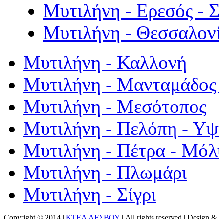
Μυτιλήνη - Ερεσός - 
Μυτιλήνη - Θεσσαλον
Μυτιλήνη - Καλλονή
Μυτιλήνη - Μανταμάδος 
Μυτιλήνη - Μεσότοπος
Μυτιλήνη - Πελόπη - Υ
Μυτιλήνη - Πέτρα - Μόλ
Μυτιλήνη - Πλωμάρι
Μυτιλήνη - Σίγρι
Copyright © 2014 |
ΚΤΕΛ ΛΕΣΒΟΥ
| All rights reserved | Design
& 