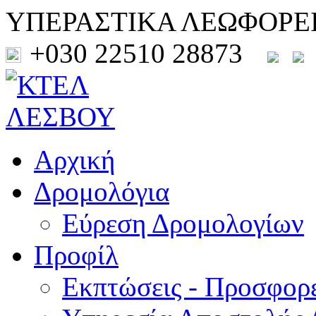
ΥΠΕΡΑΣΤΙΚΑ ΛΕΩΦΟΡΕ
+030 22510 28873
Αρχική
Δρομολόγια
Εύρεση Δρομολογίων
Προφίλ
Εκπτώσεις - Προσφορ