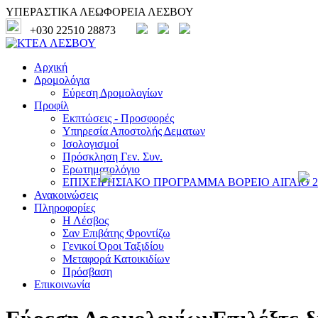
ΥΠΕΡΑΣΤΙΚΑ ΛΕΩΦΟΡΕΙΑ ΛΕΣΒΟΥ
+030 22510 28873
Αρχική
Δρομολόγια
Εύρεση Δρομολογίων
Προφίλ
Εκπτώσεις - Προσφορές
Υπηρεσία Αποστολής Δεματων
Ισολογισμοί
Πρόσκληση Γεν. Συν.
Ερωτηματολόγιο
ΕΠΙΧΕΙΡΗΣΙΑΚΟ ΠΡΟΓΡΑΜΜΑ ΒΟΡΕΙΟ ΑΙΓΑΙΟ 20
Ανακοινώσεις
Πληροφορίες
Η Λέσβος
Σαν Επιβάτης Φροντίζω
Γενικοί Όροι Ταξιδίου
Μεταφορά Κατοικιδίων
Πρόσβαση
Επικοινωνία