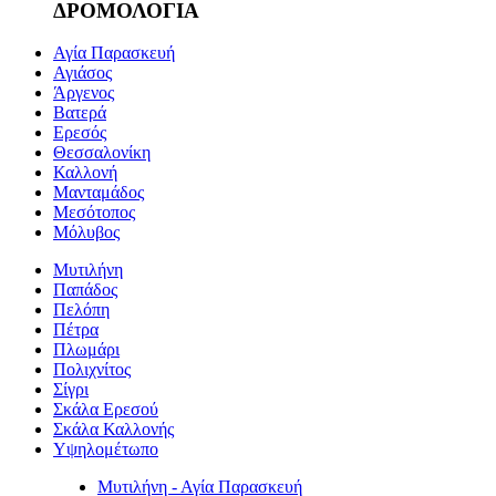
ΔΡΟΜΟΛΟΓΙΑ
Αγία Παρασκευή
Αγιάσος
Άργενος
Βατερά
Ερεσός
Θεσσαλονίκη
Καλλονή
Μανταμάδος
Μεσότοπος
Μόλυβος
Μυτιλήνη
Παπάδος
Πελόπη
Πέτρα
Πλωμάρι
Πολιχνίτος
Σίγρι
Σκάλα Ερεσού
Σκάλα Καλλονής
Υψηλομέτωπο
Μυτιλήνη - Αγία Παρασκευή