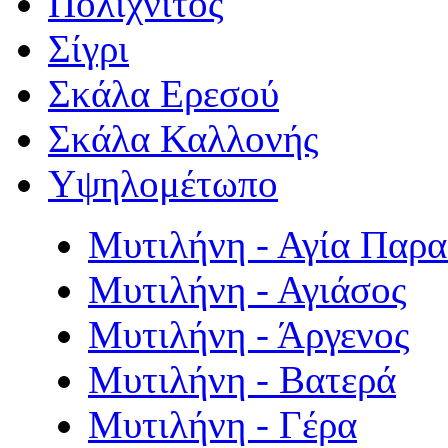
Πολιχνίτος
Σίγρι
Σκάλα Ερεσού
Σκάλα Καλλονής
Υψηλομέτωπο
Μυτιλήνη - Αγία Παρ
Μυτιλήνη - Αγιάσος
Μυτιλήνη - Άργενος
Μυτιλήνη - Βατερά
Μυτιλήνη - Γέρα