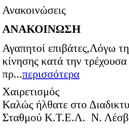
Ανακοινώσεις
ΑΝΑΚΟΙΝΩΣΗ
Αγαπητοί επιβάτες,Λόγω τη
κίνησης κατά την τρέχουσα
πρ...
περισσότερα
Χαιρετισμός
Καλώς ήλθατε στο Διαδικτ
Σταθμού Κ.Τ.Ε.Λ. Ν. Λέσβ