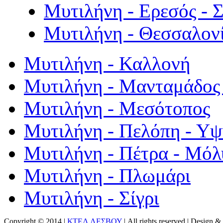
Μυτιλήνη - Ερεσός - 
Μυτιλήνη - Θεσσαλον
Μυτιλήνη - Καλλονή
Μυτιλήνη - Μανταμάδος 
Μυτιλήνη - Μεσότοπος
Μυτιλήνη - Πελόπη - Υ
Μυτιλήνη - Πέτρα - Μόλ
Μυτιλήνη - Πλωμάρι
Μυτιλήνη - Σίγρι
Copyright © 2014 |
ΚΤΕΛ ΛΕΣΒΟΥ
| All rights reserved | Design
& 