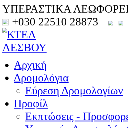
ΥΠΕΡΑΣΤΙΚΑ ΛΕΩΦΟΡΕ
+030 22510 28873
Αρχική
Δρομολόγια
Εύρεση Δρομολογίων
Προφίλ
Εκπτώσεις - Προσφορ