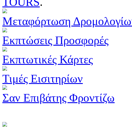
TOURS
.
Μεταφόρτωση Δρομολογίω
Εκπτώσεις Προσφορές
Εκπτωτικές Κάρτες
Τιμές Εισιτηρίων
Σαν Επιβάτης Φροντίζω