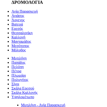
ΔΡΟΜΟΛΟΓΙΑ
Αγία Παρασκευή
Αγιάσος
Άργενος
Βατερά
Ερεσός
Θεσσαλονίκη
Καλλονή
Μανταμάδος
Μεσότοπος
Μόλυβος
Μυτιλήνη
Παπάδος
Πελόπη
Πέτρα
Πλωμάρι
Πολιχνίτος
Σίγρι
Σκάλα Ερεσού
Σκάλα Καλλονής
Υψηλομέτωπο
Μυτιλήνη - Αγία Παρασκευή