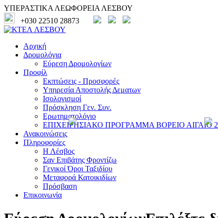
ΥΠΕΡΑΣΤΙΚΑ ΛΕΩΦΟΡΕΙΑ ΛΕΣΒΟΥ
+030 22510 28873
Αρχική
Δρομολόγια
Εύρεση Δρομολογίων
Προφίλ
Εκπτώσεις - Προσφορές
Υπηρεσία Αποστολής Δεματων
Ισολογισμοί
Πρόσκληση Γεν. Συν.
Ερωτηματολόγιο
ΕΠΙΧΕΙΡΗΣΙΑΚΟ ΠΡΟΓΡΑΜΜΑ ΒΟΡΕΙΟ ΑΙΓΑΙΟ 20
Ανακοινώσεις
Πληροφορίες
Η Λέσβος
Σαν Επιβάτης Φροντίζω
Γενικοί Όροι Ταξιδίου
Μεταφορά Κατοικιδίων
Πρόσβαση
Επικοινωνία