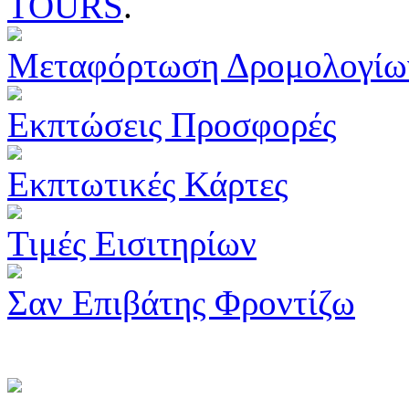
TOURS
.
Μεταφόρτωση Δρομολογίω
Εκπτώσεις Προσφορές
Εκπτωτικές Κάρτες
Τιμές Εισιτηρίων
Σαν Επιβάτης Φροντίζω