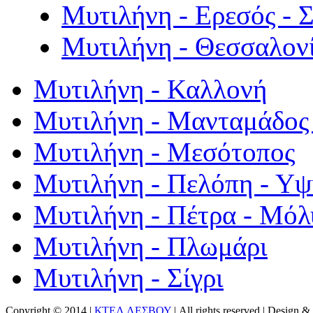
Μυτιλήνη - Ερεσός - 
Μυτιλήνη - Θεσσαλον
Μυτιλήνη - Καλλονή
Μυτιλήνη - Μανταμάδος 
Μυτιλήνη - Μεσότοπος
Μυτιλήνη - Πελόπη - Υ
Μυτιλήνη - Πέτρα - Μόλ
Μυτιλήνη - Πλωμάρι
Μυτιλήνη - Σίγρι
Copyright © 2014 |
ΚΤΕΛ ΛΕΣΒΟΥ
| All rights reserved | Design
& 