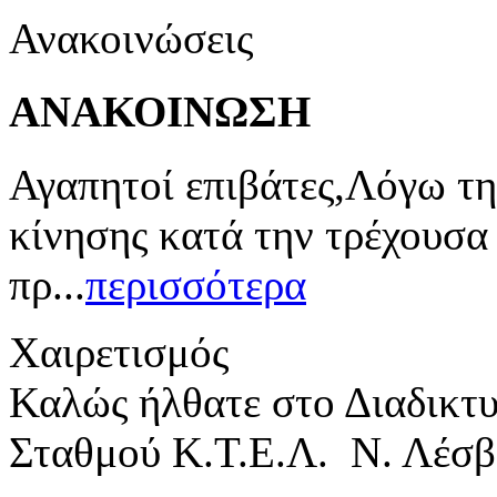
Ανακοινώσεις
ΑΝΑΚΟΙΝΩΣΗ
Αγαπητοί επιβάτες,Λόγω τη
κίνησης κατά την τρέχουσα
πρ...
περισσότερα
Χαιρετισμός
Καλώς ήλθατε στο Διαδικτ
Σταθμού Κ.Τ.Ε.Λ. Ν. Λέσβ