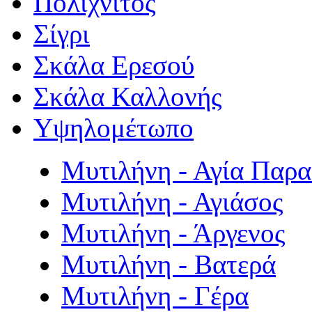
Πολιχνίτος
Σίγρι
Σκάλα Ερεσού
Σκάλα Καλλονής
Υψηλομέτωπο
Μυτιλήνη - Αγία Παρ
Μυτιλήνη - Αγιάσος
Μυτιλήνη - Άργενος
Μυτιλήνη - Βατερά
Μυτιλήνη - Γέρα