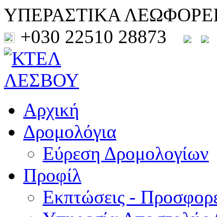
ΥΠΕΡΑΣΤΙΚΑ ΛΕΩΦΟΡΕ
+030 22510 28873
Αρχική
Δρομολόγια
Εύρεση Δρομολογίων
Προφίλ
Εκπτώσεις - Προσφορ