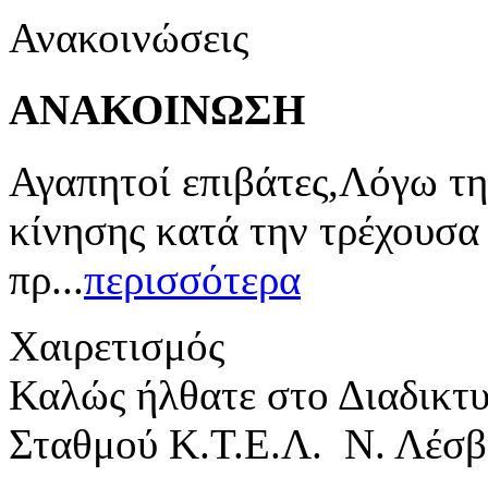
Ανακοινώσεις
ΑΝΑΚΟΙΝΩΣΗ
Αγαπητοί επιβάτες,Λόγω τη
κίνησης κατά την τρέχουσα
πρ...
περισσότερα
Χαιρετισμός
Καλώς ήλθατε στο Διαδικτ
Σταθμού Κ.Τ.Ε.Λ. Ν. Λέσβ