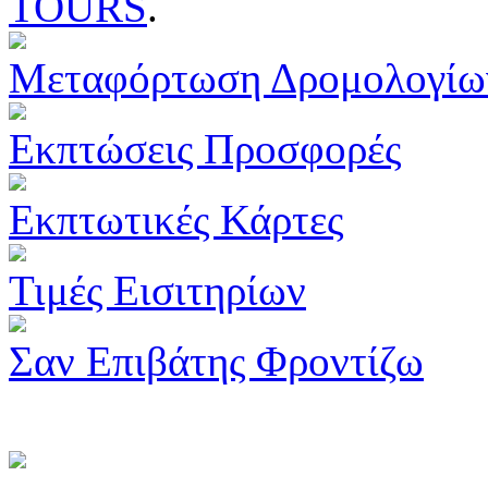
TOURS
.
Μεταφόρτωση Δρομολογίω
Εκπτώσεις Προσφορές
Εκπτωτικές Κάρτες
Τιμές Εισιτηρίων
Σαν Επιβάτης Φροντίζω