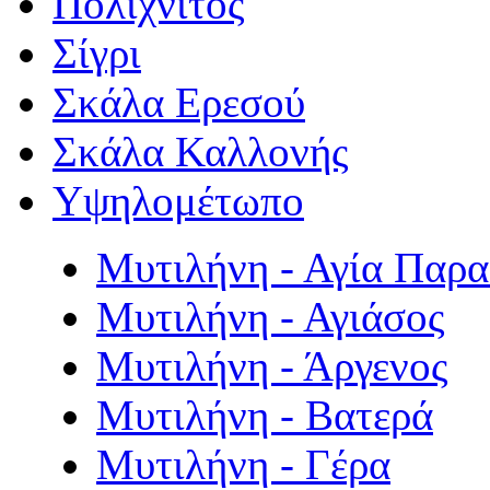
Πολιχνίτος
Σίγρι
Σκάλα Ερεσού
Σκάλα Καλλονής
Υψηλομέτωπο
Μυτιλήνη - Αγία Παρ
Μυτιλήνη - Αγιάσος
Μυτιλήνη - Άργενος
Μυτιλήνη - Βατερά
Μυτιλήνη - Γέρα