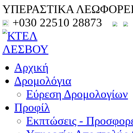
ΥΠΕΡΑΣΤΙΚΑ ΛΕΩΦΟΡΕ
+030 22510 28873
Αρχική
Δρομολόγια
Εύρεση Δρομολογίων
Προφίλ
Εκπτώσεις - Προσφορ