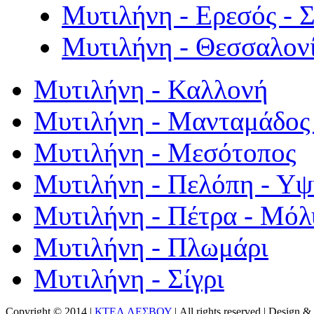
Μυτιλήνη - Ερεσός - 
Μυτιλήνη - Θεσσαλον
Μυτιλήνη - Καλλονή
Μυτιλήνη - Μανταμάδος 
Μυτιλήνη - Μεσότοπος
Μυτιλήνη - Πελόπη - Υ
Μυτιλήνη - Πέτρα - Μόλ
Μυτιλήνη - Πλωμάρι
Μυτιλήνη - Σίγρι
Copyright © 2014 |
ΚΤΕΛ ΛΕΣΒΟΥ
| All rights reserved | Design
& 