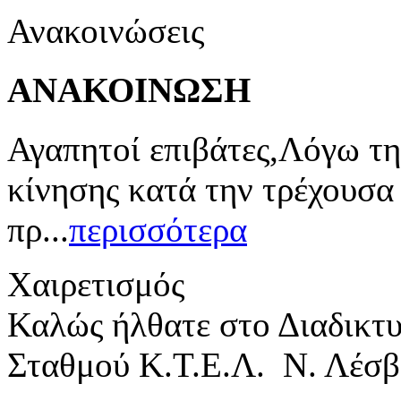
Ανακοινώσεις
ΑΝΑΚΟΙΝΩΣΗ
Αγαπητοί επιβάτες,Λόγω τη
κίνησης κατά την τρέχουσα
πρ...
περισσότερα
Χαιρετισμός
Καλώς ήλθατε στο Διαδικτ
Σταθμού Κ.Τ.Ε.Λ. Ν. Λέσβ