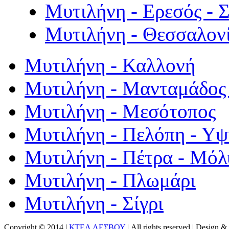
Μυτιλήνη - Ερεσός - 
Μυτιλήνη - Θεσσαλον
Μυτιλήνη - Καλλονή
Μυτιλήνη - Μανταμάδος 
Μυτιλήνη - Μεσότοπος
Μυτιλήνη - Πελόπη - Υ
Μυτιλήνη - Πέτρα - Μόλ
Μυτιλήνη - Πλωμάρι
Μυτιλήνη - Σίγρι
Copyright © 2014 |
ΚΤΕΛ ΛΕΣΒΟΥ
| All rights reserved | Design
& 