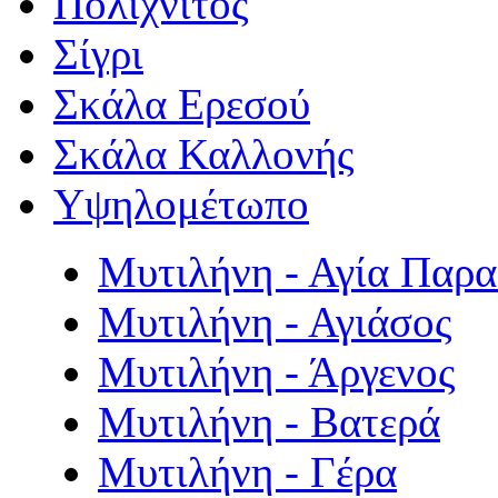
Πολιχνίτος
Σίγρι
Σκάλα Ερεσού
Σκάλα Καλλονής
Υψηλομέτωπο
Μυτιλήνη - Αγία Παρ
Μυτιλήνη - Αγιάσος
Μυτιλήνη - Άργενος
Μυτιλήνη - Βατερά
Μυτιλήνη - Γέρα