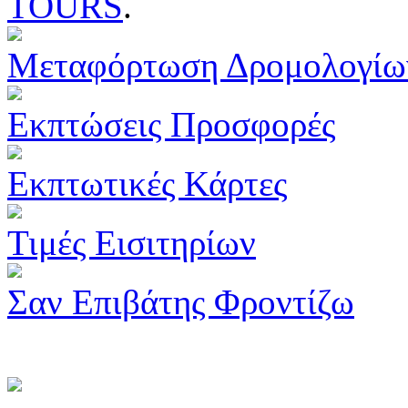
TOURS
.
Μεταφόρτωση Δρομολογίω
Εκπτώσεις Προσφορές
Εκπτωτικές Κάρτες
Τιμές Εισιτηρίων
Σαν Επιβάτης Φροντίζω