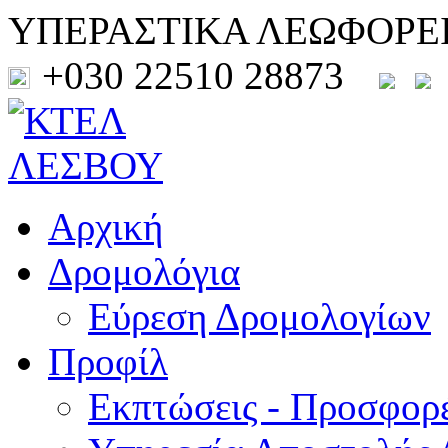
ΥΠΕΡΑΣΤΙΚΑ ΛΕΩΦΟΡΕ
+030 22510 28873
Αρχική
Δρομολόγια
Εύρεση Δρομολογίων
Προφίλ
Εκπτώσεις - Προσφορ