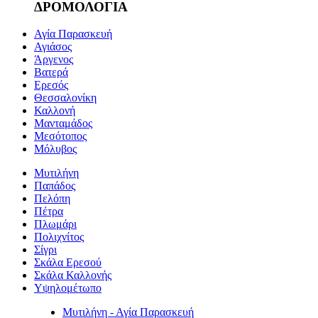
ΔΡΟΜΟΛΟΓΙΑ
Αγία Παρασκευή
Αγιάσος
Άργενος
Βατερά
Ερεσός
Θεσσαλονίκη
Καλλονή
Μανταμάδος
Μεσότοπος
Μόλυβος
Μυτιλήνη
Παπάδος
Πελόπη
Πέτρα
Πλωμάρι
Πολιχνίτος
Σίγρι
Σκάλα Ερεσού
Σκάλα Καλλονής
Υψηλομέτωπο
Μυτιλήνη - Αγία Παρασκευή