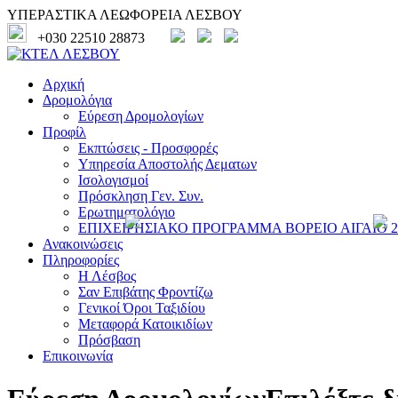
ΥΠΕΡΑΣΤΙΚΑ ΛΕΩΦΟΡΕΙΑ ΛΕΣΒΟΥ
+030 22510 28873
Αρχική
Δρομολόγια
Εύρεση Δρομολογίων
Προφίλ
Εκπτώσεις - Προσφορές
Υπηρεσία Αποστολής Δεματων
Ισολογισμοί
Πρόσκληση Γεν. Συν.
Ερωτηματολόγιο
ΕΠΙΧΕΙΡΗΣΙΑΚΟ ΠΡΟΓΡΑΜΜΑ ΒΟΡΕΙΟ ΑΙΓΑΙΟ 20
Ανακοινώσεις
Πληροφορίες
Η Λέσβος
Σαν Επιβάτης Φροντίζω
Γενικοί Όροι Ταξιδίου
Μεταφορά Κατοικιδίων
Πρόσβαση
Επικοινωνία