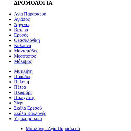
ΔΡΟΜΟΛΟΓΙΑ
Αγία Παρασκευή
Αγιάσος
Άργενος
Βατερά
Ερεσός
Θεσσαλονίκη
Καλλονή
Μανταμάδος
Μεσότοπος
Μόλυβος
Μυτιλήνη
Παπάδος
Πελόπη
Πέτρα
Πλωμάρι
Πολιχνίτος
Σίγρι
Σκάλα Ερεσού
Σκάλα Καλλονής
Υψηλομέτωπο
Μυτιλήνη - Αγία Παρασκευή