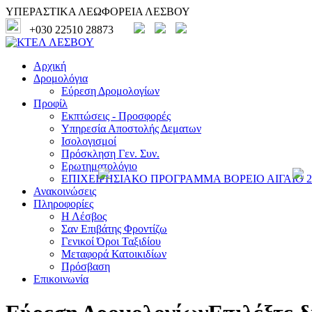
ΥΠΕΡΑΣΤΙΚΑ ΛΕΩΦΟΡΕΙΑ ΛΕΣΒΟΥ
+030 22510 28873
Αρχική
Δρομολόγια
Εύρεση Δρομολογίων
Προφίλ
Εκπτώσεις - Προσφορές
Υπηρεσία Αποστολής Δεματων
Ισολογισμοί
Πρόσκληση Γεν. Συν.
Ερωτηματολόγιο
ΕΠΙΧΕΙΡΗΣΙΑΚΟ ΠΡΟΓΡΑΜΜΑ ΒΟΡΕΙΟ ΑΙΓΑΙΟ 20
Ανακοινώσεις
Πληροφορίες
Η Λέσβος
Σαν Επιβάτης Φροντίζω
Γενικοί Όροι Ταξιδίου
Μεταφορά Κατοικιδίων
Πρόσβαση
Επικοινωνία