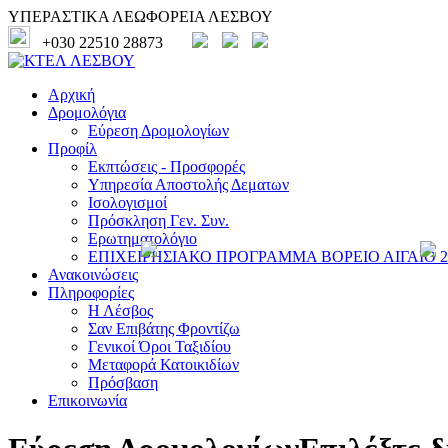
ΥΠΕΡΑΣΤΙΚΑ ΛΕΩΦΟΡΕΙΑ ΛΕΣΒΟΥ
+030 22510 28873
Αρχική
Δρομολόγια
Εύρεση Δρομολογίων
Προφίλ
Εκπτώσεις - Προσφορές
Υπηρεσία Αποστολής Δεματων
Ισολογισμοί
Πρόσκληση Γεν. Συν.
Ερωτηματολόγιο
ΕΠΙΧΕΙΡΗΣΙΑΚΟ ΠΡΟΓΡΑΜΜΑ ΒΟΡΕΙΟ ΑΙΓΑΙΟ 20
Ανακοινώσεις
Πληροφορίες
Η Λέσβος
Σαν Επιβάτης Φροντίζω
Γενικοί Όροι Ταξιδίου
Μεταφορά Κατοικιδίων
Πρόσβαση
Επικοινωνία