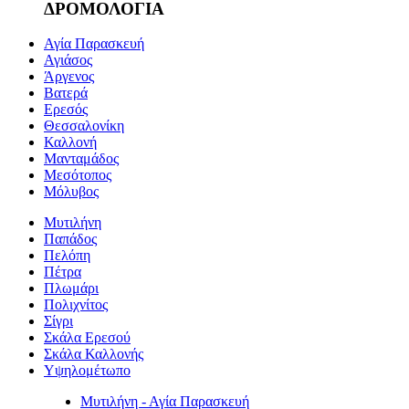
ΔΡΟΜΟΛΟΓΙΑ
Αγία Παρασκευή
Αγιάσος
Άργενος
Βατερά
Ερεσός
Θεσσαλονίκη
Καλλονή
Μανταμάδος
Μεσότοπος
Μόλυβος
Μυτιλήνη
Παπάδος
Πελόπη
Πέτρα
Πλωμάρι
Πολιχνίτος
Σίγρι
Σκάλα Ερεσού
Σκάλα Καλλονής
Υψηλομέτωπο
Μυτιλήνη - Αγία Παρασκευή