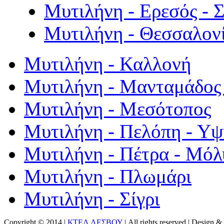
Μυτιλήνη - Ερεσός - 
Μυτιλήνη - Θεσσαλον
Μυτιλήνη - Καλλονή
Μυτιλήνη - Μανταμάδος 
Μυτιλήνη - Μεσότοπος
Μυτιλήνη - Πελόπη - Υ
Μυτιλήνη - Πέτρα - Μόλ
Μυτιλήνη - Πλωμάρι
Μυτιλήνη - Σίγρι
Copyright © 2014 |
ΚΤΕΛ ΛΕΣΒΟΥ
| All rights reserved | Design
& 