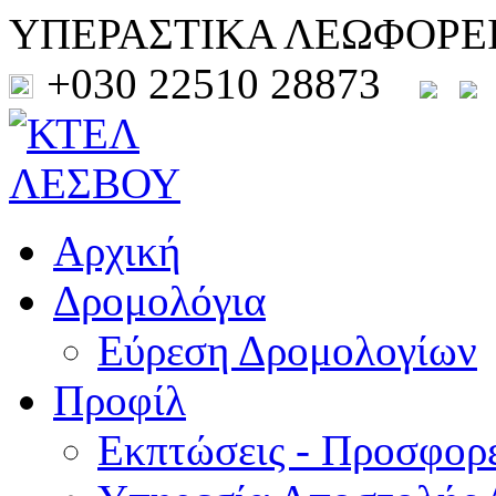
ΥΠΕΡΑΣΤΙΚΑ ΛΕΩΦΟΡΕ
+030 22510 28873
Αρχική
Δρομολόγια
Εύρεση Δρομολογίων
Προφίλ
Εκπτώσεις - Προσφορ