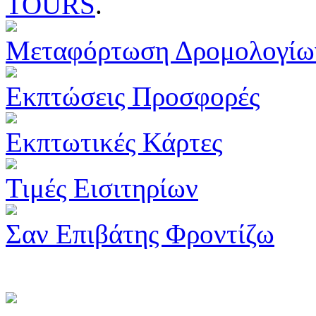
TOURS
.
Μεταφόρτωση Δρομολογίω
Εκπτώσεις Προσφορές
Εκπτωτικές Κάρτες
Τιμές Εισιτηρίων
Σαν Επιβάτης Φροντίζω