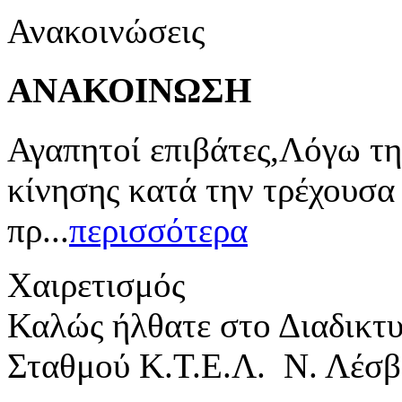
Ανακοινώσεις
ΑΝΑΚΟΙΝΩΣΗ
Αγαπητοί επιβάτες,Λόγω τη
κίνησης κατά την τρέχουσα
πρ...
περισσότερα
Χαιρετισμός
Καλώς ήλθατε στο Διαδικτ
Σταθμού Κ.Τ.Ε.Λ. Ν. Λέσβ