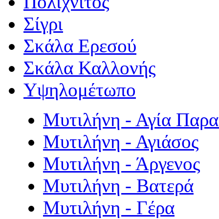
Πολιχνίτος
Σίγρι
Σκάλα Ερεσού
Σκάλα Καλλονής
Υψηλομέτωπο
Μυτιλήνη - Αγία Παρ
Μυτιλήνη - Αγιάσος
Μυτιλήνη - Άργενος
Μυτιλήνη - Βατερά
Μυτιλήνη - Γέρα