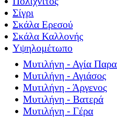
Πολιχνίτος
Σίγρι
Σκάλα Ερεσού
Σκάλα Καλλονής
Υψηλομέτωπο
Μυτιλήνη - Αγία Παρ
Μυτιλήνη - Αγιάσος
Μυτιλήνη - Άργενος
Μυτιλήνη - Βατερά
Μυτιλήνη - Γέρα