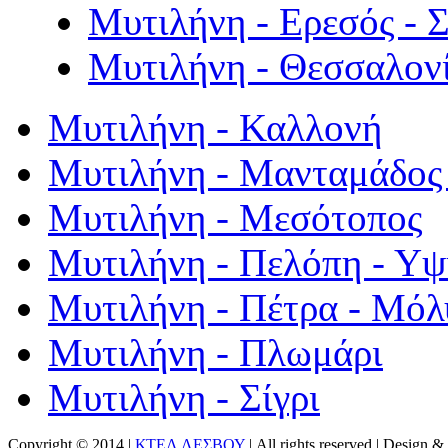
Μυτιλήνη - Ερεσός - 
Μυτιλήνη - Θεσσαλον
Μυτιλήνη - Καλλονή
Μυτιλήνη - Μανταμάδος 
Μυτιλήνη - Μεσότοπος
Μυτιλήνη - Πελόπη - Υ
Μυτιλήνη - Πέτρα - Μόλ
Μυτιλήνη - Πλωμάρι
Μυτιλήνη - Σίγρι
Copyright © 2014 |
ΚΤΕΛ ΛΕΣΒΟΥ
| All rights reserved | Design
& 