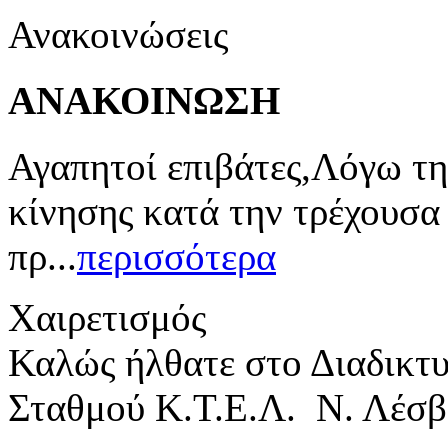
Ανακοινώσεις
ΑΝΑΚΟΙΝΩΣΗ
Αγαπητοί επιβάτες,Λόγω τη
κίνησης κατά την τρέχουσα
πρ...
περισσότερα
Χαιρετισμός
Καλώς ήλθατε στο Διαδικτ
Σταθμού Κ.Τ.Ε.Λ. Ν. Λέσβ