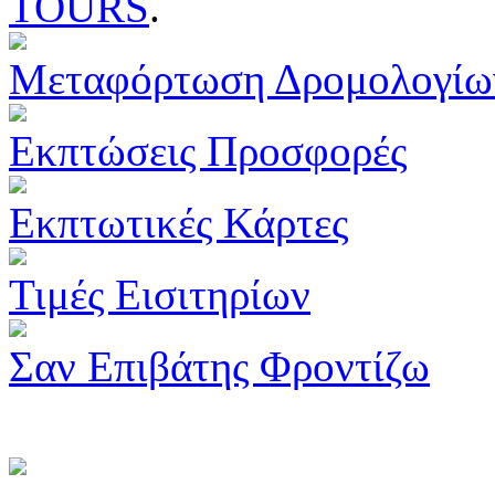
TOURS
.
Μεταφόρτωση Δρομολογίω
Εκπτώσεις Προσφορές
Εκπτωτικές Κάρτες
Τιμές Εισιτηρίων
Σαν Επιβάτης Φροντίζω