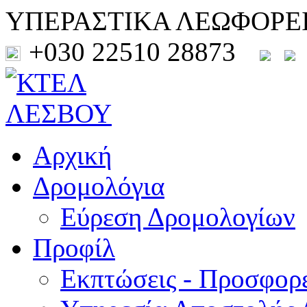
ΥΠΕΡΑΣΤΙΚΑ ΛΕΩΦΟΡΕ
+030 22510 28873
Αρχική
Δρομολόγια
Εύρεση Δρομολογίων
Προφίλ
Εκπτώσεις - Προσφορ