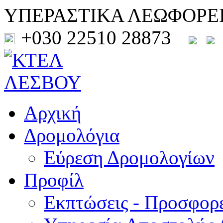
ΥΠΕΡΑΣΤΙΚΑ ΛΕΩΦΟΡΕ
+030 22510 28873
Αρχική
Δρομολόγια
Εύρεση Δρομολογίων
Προφίλ
Εκπτώσεις - Προσφορ