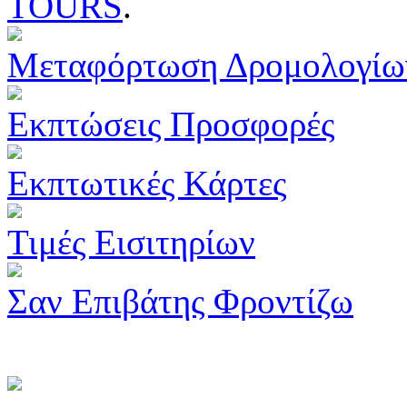
TOURS
.
Μεταφόρτωση Δρομολογίω
Εκπτώσεις Προσφορές
Εκπτωτικές Κάρτες
Τιμές Εισιτηρίων
Σαν Επιβάτης Φροντίζω