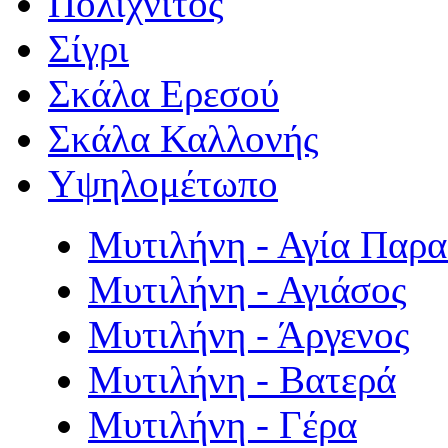
Πολιχνίτος
Σίγρι
Σκάλα Ερεσού
Σκάλα Καλλονής
Υψηλομέτωπο
Μυτιλήνη - Αγία Παρ
Μυτιλήνη - Αγιάσος
Μυτιλήνη - Άργενος
Μυτιλήνη - Βατερά
Μυτιλήνη - Γέρα