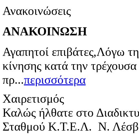
Ανακοινώσεις
ΑΝΑΚΟΙΝΩΣΗ
Αγαπητοί επιβάτες,Λόγω τη
κίνησης κατά την τρέχουσα
πρ...
περισσότερα
Χαιρετισμός
Καλώς ήλθατε στο Διαδικτ
Σταθμού Κ.Τ.Ε.Λ. Ν. Λέσβ