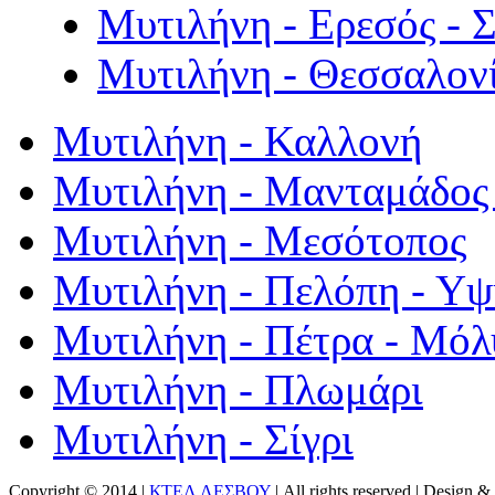
Μυτιλήνη - Ερεσός - 
Μυτιλήνη - Θεσσαλον
Μυτιλήνη - Καλλονή
Μυτιλήνη - Μανταμάδος 
Μυτιλήνη - Μεσότοπος
Μυτιλήνη - Πελόπη - Υ
Μυτιλήνη - Πέτρα - Μόλ
Μυτιλήνη - Πλωμάρι
Μυτιλήνη - Σίγρι
Copyright © 2014 |
ΚΤΕΛ ΛΕΣΒΟΥ
| All rights reserved | Design
& 