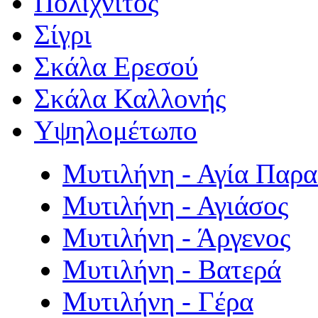
Πολιχνίτος
Σίγρι
Σκάλα Ερεσού
Σκάλα Καλλονής
Υψηλομέτωπο
Μυτιλήνη - Αγία Παρ
Μυτιλήνη - Αγιάσος
Μυτιλήνη - Άργενος
Μυτιλήνη - Βατερά
Μυτιλήνη - Γέρα