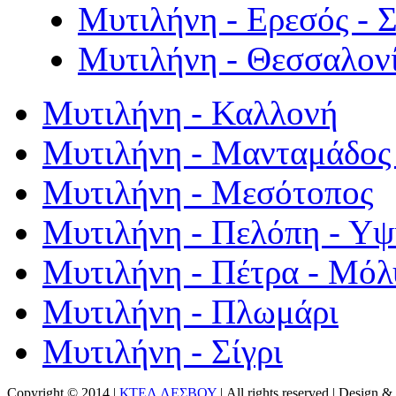
Μυτιλήνη - Ερεσός - 
Μυτιλήνη - Θεσσαλον
Μυτιλήνη - Καλλονή
Μυτιλήνη - Μανταμάδος 
Μυτιλήνη - Μεσότοπος
Μυτιλήνη - Πελόπη - Υ
Μυτιλήνη - Πέτρα - Μόλ
Μυτιλήνη - Πλωμάρι
Μυτιλήνη - Σίγρι
Copyright © 2014 |
ΚΤΕΛ ΛΕΣΒΟΥ
| All rights reserved | Design
& 