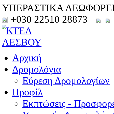
ΥΠΕΡΑΣΤΙΚΑ ΛΕΩΦΟΡΕ
+030 22510 28873
Αρχική
Δρομολόγια
Εύρεση Δρομολογίων
Προφίλ
Εκπτώσεις - Προσφορ