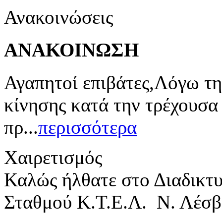
Ανακοινώσεις
ΑΝΑΚΟΙΝΩΣΗ
Αγαπητοί επιβάτες,Λόγω τη
κίνησης κατά την τρέχουσα
πρ...
περισσότερα
Χαιρετισμός
Καλώς ήλθατε στο Διαδικτ
Σταθμού Κ.Τ.Ε.Λ. Ν. Λέσβ