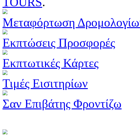
TOURS
.
Μεταφόρτωση Δρομολογίω
Εκπτώσεις Προσφορές
Εκπτωτικές Κάρτες
Τιμές Εισιτηρίων
Σαν Επιβάτης Φροντίζω