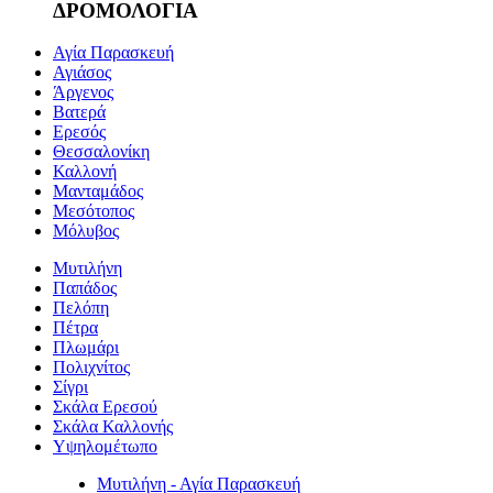
ΔΡΟΜΟΛΟΓΙΑ
Αγία Παρασκευή
Αγιάσος
Άργενος
Βατερά
Ερεσός
Θεσσαλονίκη
Καλλονή
Μανταμάδος
Μεσότοπος
Μόλυβος
Μυτιλήνη
Παπάδος
Πελόπη
Πέτρα
Πλωμάρι
Πολιχνίτος
Σίγρι
Σκάλα Ερεσού
Σκάλα Καλλονής
Υψηλομέτωπο
Μυτιλήνη - Αγία Παρασκευή