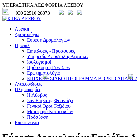
ΥΠΕΡΑΣΤΙΚΑ ΛΕΩΦΟΡΕΙΑ ΛΕΣΒΟΥ
+030 22510 28873
Αρχική
Δρομολόγια
Εύρεση Δρομολογίων
Προφίλ
Εκπτώσεις - Προσφορές
Υπηρεσία Αποστολής Δεματων
Ισολογισμοί
Πρόσκληση Γεν. Συν.
Ερωτηματολόγιο
ΕΠΙΧΕΙΡΗΣΙΑΚΟ ΠΡΟΓΡΑΜΜΑ ΒΟΡΕΙΟ ΑΙΓΑΙΟ 20
Ανακοινώσεις
Πληροφορίες
Η Λέσβος
Σαν Επιβάτης Φροντίζω
Γενικοί Όροι Ταξιδίου
Μεταφορά Κατοικιδίων
Πρόσβαση
Επικοινωνία