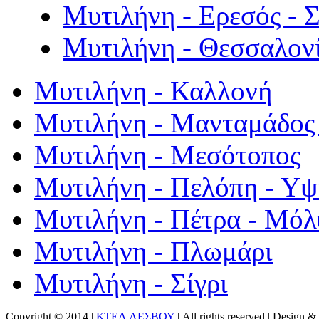
Μυτιλήνη - Ερεσός - 
Μυτιλήνη - Θεσσαλον
Μυτιλήνη - Καλλονή
Μυτιλήνη - Μανταμάδος 
Μυτιλήνη - Μεσότοπος
Μυτιλήνη - Πελόπη - Υ
Μυτιλήνη - Πέτρα - Μόλ
Μυτιλήνη - Πλωμάρι
Μυτιλήνη - Σίγρι
Copyright © 2014 |
ΚΤΕΛ ΛΕΣΒΟΥ
| All rights reserved | Design
& 