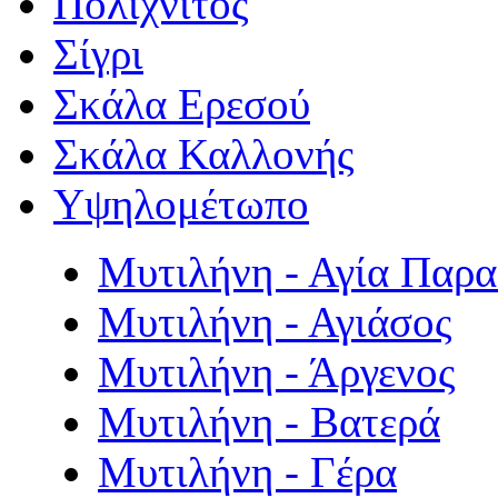
Πολιχνίτος
Σίγρι
Σκάλα Ερεσού
Σκάλα Καλλονής
Υψηλομέτωπο
Μυτιλήνη - Αγία Παρ
Μυτιλήνη - Αγιάσος
Μυτιλήνη - Άργενος
Μυτιλήνη - Βατερά
Μυτιλήνη - Γέρα