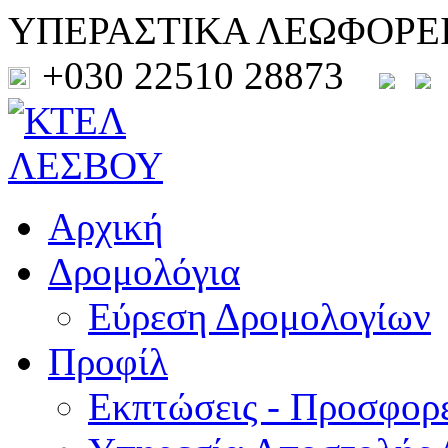
ΥΠΕΡΑΣΤΙΚΑ ΛΕΩΦΟΡΕ
+030 22510 28873
Αρχική
Δρομολόγια
Εύρεση Δρομολογίων
Προφίλ
Εκπτώσεις - Προσφορ