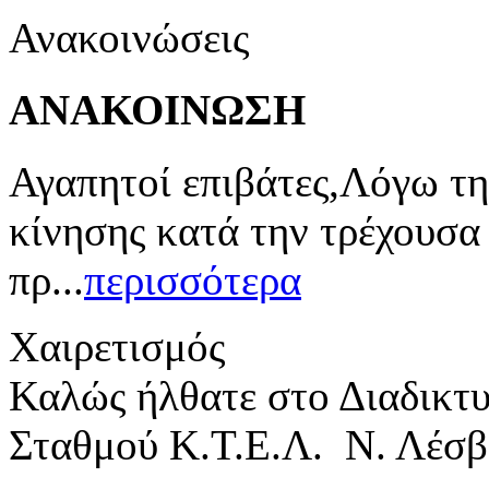
Ανακοινώσεις
ΑΝΑΚΟΙΝΩΣΗ
Αγαπητοί επιβάτες,Λόγω τη
κίνησης κατά την τρέχουσα
πρ...
περισσότερα
Χαιρετισμός
Καλώς ήλθατε στο Διαδικτ
Σταθμού Κ.Τ.Ε.Λ. Ν. Λέσβ