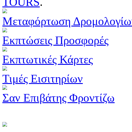
TOURS
.
Μεταφόρτωση Δρομολογίω
Εκπτώσεις Προσφορές
Εκπτωτικές Κάρτες
Τιμές Εισιτηρίων
Σαν Επιβάτης Φροντίζω