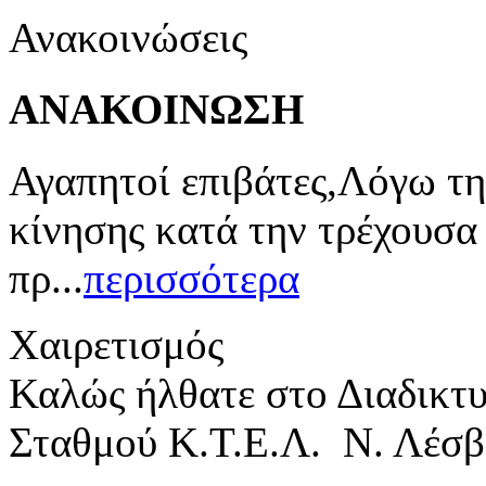
Ανακοινώσεις
ΑΝΑΚΟΙΝΩΣΗ
Αγαπητοί επιβάτες,Λόγω τη
κίνησης κατά την τρέχουσα
πρ...
περισσότερα
Χαιρετισμός
Καλώς ήλθατε στο Διαδικτ
Σταθμού Κ.Τ.Ε.Λ. Ν. Λέσβ