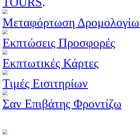
TOURS
.
Μεταφόρτωση Δρομολογίω
Εκπτώσεις Προσφορές
Εκπτωτικές Κάρτες
Τιμές Εισιτηρίων
Σαν Επιβάτης Φροντίζω