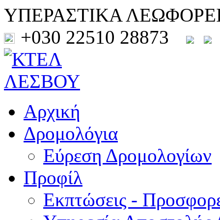
ΥΠΕΡΑΣΤΙΚΑ ΛΕΩΦΟΡΕ
+030 22510 28873
Αρχική
Δρομολόγια
Εύρεση Δρομολογίων
Προφίλ
Εκπτώσεις - Προσφορ