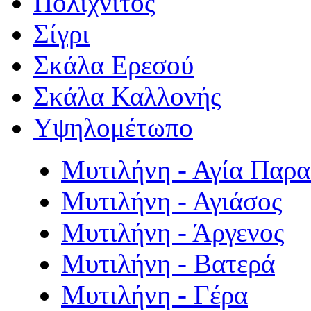
Πολιχνίτος
Σίγρι
Σκάλα Ερεσού
Σκάλα Καλλονής
Υψηλομέτωπο
Μυτιλήνη - Αγία Παρ
Μυτιλήνη - Αγιάσος
Μυτιλήνη - Άργενος
Μυτιλήνη - Βατερά
Μυτιλήνη - Γέρα