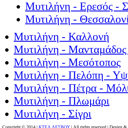
Μυτιλήνη - Ερεσός - 
Μυτιλήνη - Θεσσαλον
Μυτιλήνη - Καλλονή
Μυτιλήνη - Μανταμάδος 
Μυτιλήνη - Μεσότοπος
Μυτιλήνη - Πελόπη - Υ
Μυτιλήνη - Πέτρα - Μόλ
Μυτιλήνη - Πλωμάρι
Μυτιλήνη - Σίγρι
Copyright © 2014 |
ΚΤΕΛ ΛΕΣΒΟΥ
| All rights reserved | Design
& 