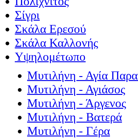
Πολιχνίτος
Σίγρι
Σκάλα Ερεσού
Σκάλα Καλλονής
Υψηλομέτωπο
Μυτιλήνη - Αγία Παρ
Μυτιλήνη - Αγιάσος
Μυτιλήνη - Άργενος
Μυτιλήνη - Βατερά
Μυτιλήνη - Γέρα