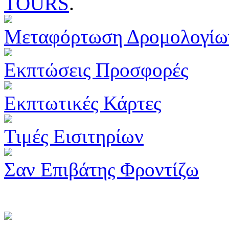
TOURS
.
Μεταφόρτωση Δρομολογίω
Εκπτώσεις Προσφορές
Εκπτωτικές Κάρτες
Τιμές Εισιτηρίων
Σαν Επιβάτης Φροντίζω