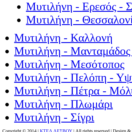
Μυτιλήνη - Ερεσός - 
Μυτιλήνη - Θεσσαλον
Μυτιλήνη - Καλλονή
Μυτιλήνη - Μανταμάδος 
Μυτιλήνη - Μεσότοπος
Μυτιλήνη - Πελόπη - Υ
Μυτιλήνη - Πέτρα - Μόλ
Μυτιλήνη - Πλωμάρι
Μυτιλήνη - Σίγρι
Copyright © 2014 |
ΚΤΕΛ ΛΕΣΒΟΥ
| All rights reserved | Design
& 