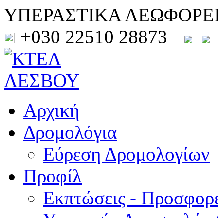
ΥΠΕΡΑΣΤΙΚΑ ΛΕΩΦΟΡΕ
+030 22510 28873
Αρχική
Δρομολόγια
Εύρεση Δρομολογίων
Προφίλ
Εκπτώσεις - Προσφορ