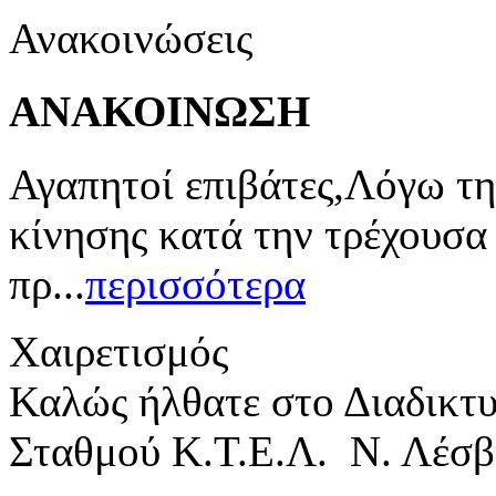
Ανακοινώσεις
ΑΝΑΚΟΙΝΩΣΗ
Αγαπητοί επιβάτες,Λόγω τη
κίνησης κατά την τρέχουσα
πρ...
περισσότερα
Χαιρετισμός
Καλώς ήλθατε στο Διαδικτ
Σταθμού Κ.Τ.Ε.Λ. Ν. Λέσβ