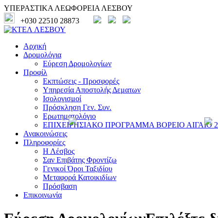
ΥΠΕΡΑΣΤΙΚΑ ΛΕΩΦΟΡΕΙΑ ΛΕΣΒΟΥ
+030 22510 28873
Αρχική
Δρομολόγια
Εύρεση Δρομολογίων
Προφίλ
Εκπτώσεις - Προσφορές
Υπηρεσία Αποστολής Δεματων
Ισολογισμοί
Πρόσκληση Γεν. Συν.
Ερωτηματολόγιο
ΕΠΙΧΕΙΡΗΣΙΑΚΟ ΠΡΟΓΡΑΜΜΑ ΒΟΡΕΙΟ ΑΙΓΑΙΟ 20
Ανακοινώσεις
Πληροφορίες
Η Λέσβος
Σαν Επιβάτης Φροντίζω
Γενικοί Όροι Ταξιδίου
Μεταφορά Κατοικιδίων
Πρόσβαση
Επικοινωνία