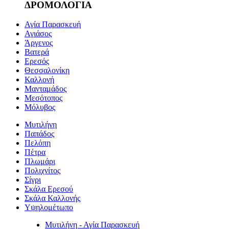
ΔΡΟΜΟΛΟΓΙΑ
Αγία Παρασκευή
Αγιάσος
Άργενος
Βατερά
Ερεσός
Θεσσαλονίκη
Καλλονή
Μανταμάδος
Μεσότοπος
Μόλυβος
Μυτιλήνη
Παπάδος
Πελόπη
Πέτρα
Πλωμάρι
Πολιχνίτος
Σίγρι
Σκάλα Ερεσού
Σκάλα Καλλονής
Υψηλομέτωπο
Μυτιλήνη - Αγία Παρασκευή