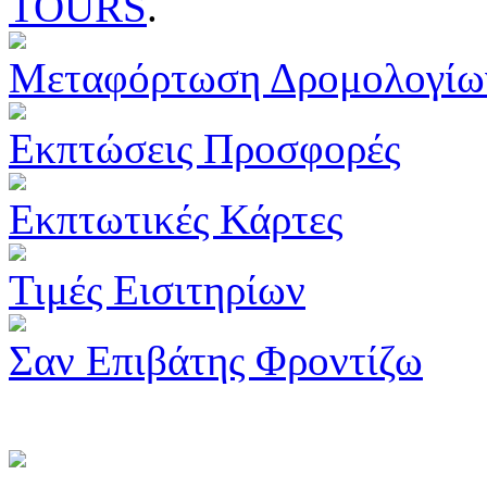
TOURS
.
Μεταφόρτωση Δρομολογίω
Εκπτώσεις Προσφορές
Εκπτωτικές Κάρτες
Τιμές Εισιτηρίων
Σαν Επιβάτης Φροντίζω