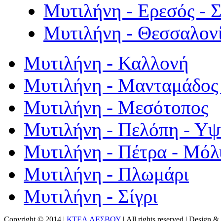
Μυτιλήνη - Ερεσός - 
Μυτιλήνη - Θεσσαλον
Μυτιλήνη - Καλλονή
Μυτιλήνη - Μανταμάδος 
Μυτιλήνη - Μεσότοπος
Μυτιλήνη - Πελόπη - Υ
Μυτιλήνη - Πέτρα - Μόλ
Μυτιλήνη - Πλωμάρι
Μυτιλήνη - Σίγρι
Copyright © 2014 |
ΚΤΕΛ ΛΕΣΒΟΥ
| All rights reserved | Design
& 