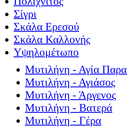
Πολιχνίτος
Σίγρι
Σκάλα Ερεσού
Σκάλα Καλλονής
Υψηλομέτωπο
Μυτιλήνη - Αγία Παρ
Μυτιλήνη - Αγιάσος
Μυτιλήνη - Άργενος
Μυτιλήνη - Βατερά
Μυτιλήνη - Γέρα