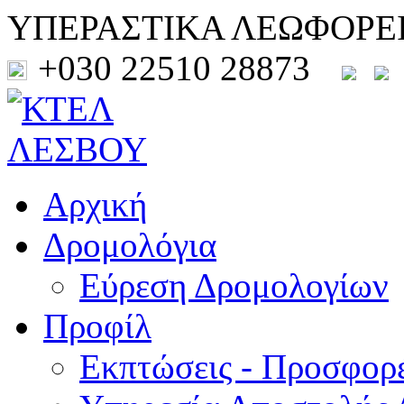
ΥΠΕΡΑΣΤΙΚΑ ΛΕΩΦΟΡΕ
+030 22510 28873
Αρχική
Δρομολόγια
Εύρεση Δρομολογίων
Προφίλ
Εκπτώσεις - Προσφορ