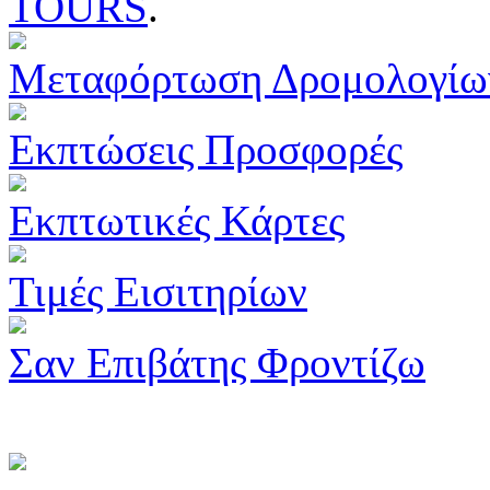
TOURS
.
Μεταφόρτωση Δρομολογίω
Εκπτώσεις Προσφορές
Εκπτωτικές Κάρτες
Τιμές Εισιτηρίων
Σαν Επιβάτης Φροντίζω