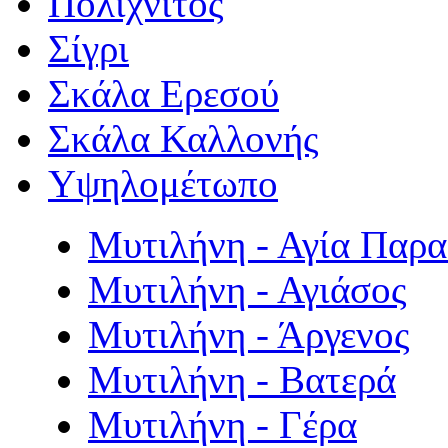
Πολιχνίτος
Σίγρι
Σκάλα Ερεσού
Σκάλα Καλλονής
Υψηλομέτωπο
Μυτιλήνη - Αγία Παρ
Μυτιλήνη - Αγιάσος
Μυτιλήνη - Άργενος
Μυτιλήνη - Βατερά
Μυτιλήνη - Γέρα