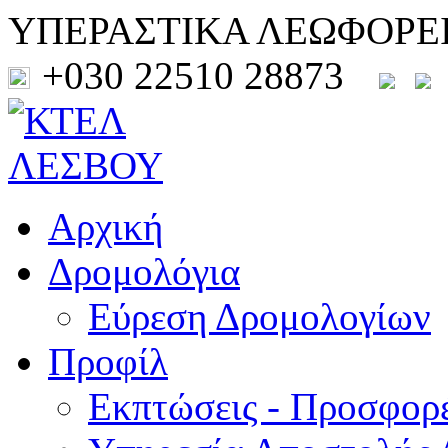
ΥΠΕΡΑΣΤΙΚΑ ΛΕΩΦΟΡΕ
+030 22510 28873
Αρχική
Δρομολόγια
Εύρεση Δρομολογίων
Προφίλ
Εκπτώσεις - Προσφορ