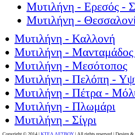
Μυτιλήνη - Ερεσός - 
Μυτιλήνη - Θεσσαλον
Μυτιλήνη - Καλλονή
Μυτιλήνη - Μανταμάδος 
Μυτιλήνη - Μεσότοπος
Μυτιλήνη - Πελόπη - Υ
Μυτιλήνη - Πέτρα - Μόλ
Μυτιλήνη - Πλωμάρι
Μυτιλήνη - Σίγρι
Copyright © 2014 |
ΚΤΕΛ ΛΕΣΒΟΥ
| All rights reserved | Design
& 