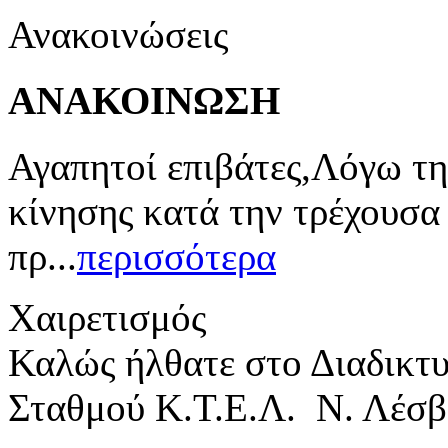
Ανακοινώσεις
ΑΝΑΚΟΙΝΩΣΗ
Αγαπητοί επιβάτες,Λόγω τη
κίνησης κατά την τρέχουσα
πρ...
περισσότερα
Χαιρετισμός
Καλώς ήλθατε στο Διαδικτ
Σταθμού Κ.Τ.Ε.Λ. Ν. Λέσβ