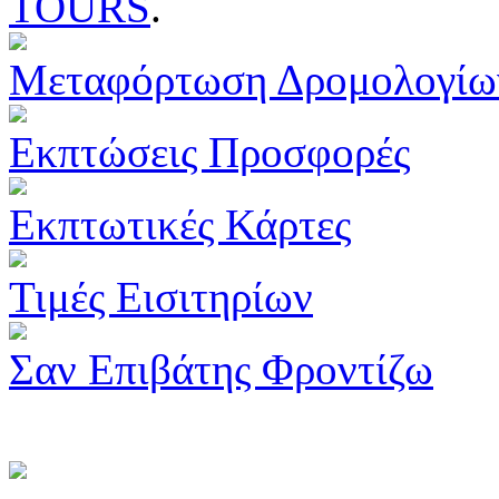
TOURS
.
Μεταφόρτωση Δρομολογίω
Εκπτώσεις Προσφορές
Εκπτωτικές Κάρτες
Τιμές Εισιτηρίων
Σαν Επιβάτης Φροντίζω