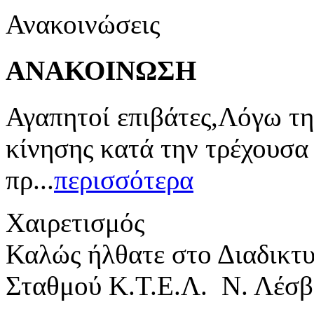
Ανακοινώσεις
ΑΝΑΚΟΙΝΩΣΗ
Αγαπητοί επιβάτες,Λόγω τη
κίνησης κατά την τρέχουσα
πρ...
περισσότερα
Χαιρετισμός
Καλώς ήλθατε στο Διαδικτ
Σταθμού Κ.Τ.Ε.Λ. Ν. Λέσβ