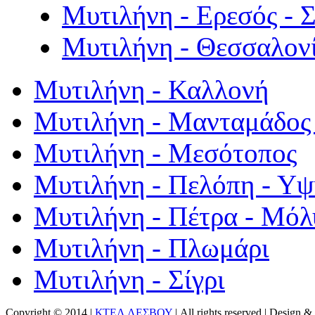
Μυτιλήνη - Ερεσός - 
Μυτιλήνη - Θεσσαλον
Μυτιλήνη - Καλλονή
Μυτιλήνη - Μανταμάδος 
Μυτιλήνη - Μεσότοπος
Μυτιλήνη - Πελόπη - Υ
Μυτιλήνη - Πέτρα - Μόλ
Μυτιλήνη - Πλωμάρι
Μυτιλήνη - Σίγρι
Copyright © 2014 |
ΚΤΕΛ ΛΕΣΒΟΥ
| All rights reserved | Design
& 