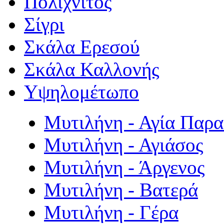
Πολιχνίτος
Σίγρι
Σκάλα Ερεσού
Σκάλα Καλλονής
Υψηλομέτωπο
Μυτιλήνη - Αγία Παρ
Μυτιλήνη - Αγιάσος
Μυτιλήνη - Άργενος
Μυτιλήνη - Βατερά
Μυτιλήνη - Γέρα