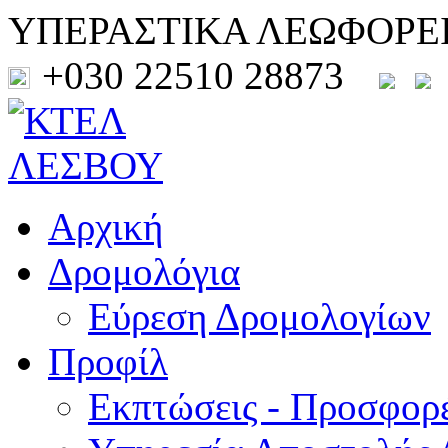
ΥΠΕΡΑΣΤΙΚΑ ΛΕΩΦΟΡΕ
+030 22510 28873
Αρχική
Δρομολόγια
Εύρεση Δρομολογίων
Προφίλ
Εκπτώσεις - Προσφορ