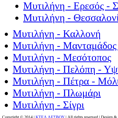
Μυτιλήνη - Ερεσός - 
Μυτιλήνη - Θεσσαλον
Μυτιλήνη - Καλλονή
Μυτιλήνη - Μανταμάδος 
Μυτιλήνη - Μεσότοπος
Μυτιλήνη - Πελόπη - Υ
Μυτιλήνη - Πέτρα - Μόλ
Μυτιλήνη - Πλωμάρι
Μυτιλήνη - Σίγρι
Copyright © 2014 |
ΚΤΕΛ ΛΕΣΒΟΥ
| All rights reserved | Design
& 