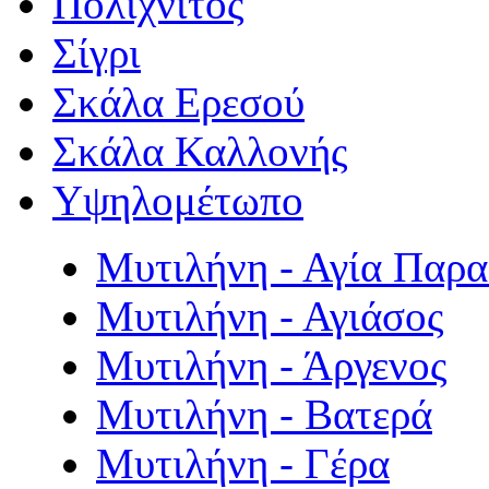
Πολιχνίτος
Σίγρι
Σκάλα Ερεσού
Σκάλα Καλλονής
Υψηλομέτωπο
Μυτιλήνη - Αγία Παρ
Μυτιλήνη - Αγιάσος
Μυτιλήνη - Άργενος
Μυτιλήνη - Βατερά
Μυτιλήνη - Γέρα