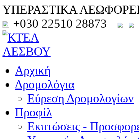
ΥΠΕΡΑΣΤΙΚΑ ΛΕΩΦΟΡΕ
+030 22510 28873
Αρχική
Δρομολόγια
Εύρεση Δρομολογίων
Προφίλ
Εκπτώσεις - Προσφορ