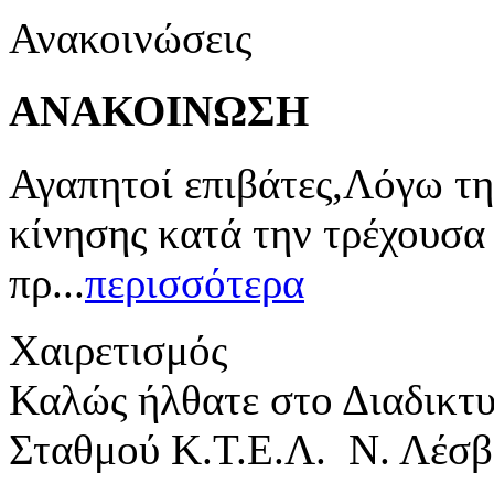
Ανακοινώσεις
ΑΝΑΚΟΙΝΩΣΗ
Αγαπητοί επιβάτες,Λόγω τη
κίνησης κατά την τρέχουσα
πρ...
περισσότερα
Χαιρετισμός
Καλώς ήλθατε στο Διαδικτ
Σταθμού Κ.Τ.Ε.Λ. Ν. Λέσβ