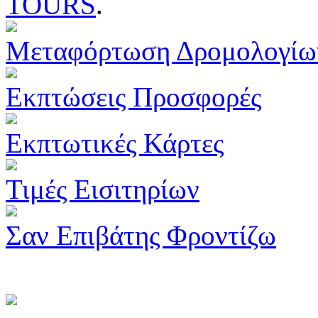
TOURS
.
Μεταφόρτωση Δρομολογίω
Εκπτώσεις Προσφορές
Εκπτωτικές Κάρτες
Τιμές Εισιτηρίων
Σαν Επιβάτης Φροντίζω