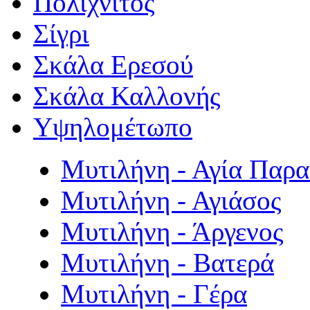
Πολιχνίτος
Σίγρι
Σκάλα Ερεσού
Σκάλα Καλλονής
Υψηλομέτωπο
Μυτιλήνη - Αγία Παρ
Μυτιλήνη - Αγιάσος
Μυτιλήνη - Άργενος
Μυτιλήνη - Βατερά
Μυτιλήνη - Γέρα