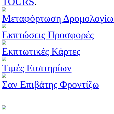
TOURS
.
Μεταφόρτωση Δρομολογίω
Εκπτώσεις Προσφορές
Εκπτωτικές Κάρτες
Τιμές Εισιτηρίων
Σαν Επιβάτης Φροντίζω