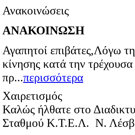
Ανακοινώσεις
ΑΝΑΚΟΙΝΩΣΗ
Αγαπητοί επιβάτες,Λόγω τη
κίνησης κατά την τρέχουσα
πρ...
περισσότερα
Χαιρετισμός
Καλώς ήλθατε στο Διαδικτ
Σταθμού Κ.Τ.Ε.Λ. Ν. Λέσβ