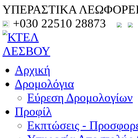
ΥΠΕΡΑΣΤΙΚΑ ΛΕΩΦΟΡΕ
+030 22510 28873
Αρχική
Δρομολόγια
Εύρεση Δρομολογίων
Προφίλ
Εκπτώσεις - Προσφορ