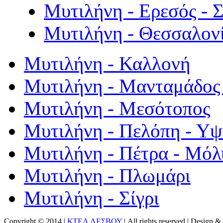
Μυτιλήνη - Ερεσός - 
Μυτιλήνη - Θεσσαλον
Μυτιλήνη - Καλλονή
Μυτιλήνη - Μανταμάδος 
Μυτιλήνη - Μεσότοπος
Μυτιλήνη - Πελόπη - Υ
Μυτιλήνη - Πέτρα - Μόλ
Μυτιλήνη - Πλωμάρι
Μυτιλήνη - Σίγρι
Copyright © 2014 |
ΚΤΕΛ ΛΕΣΒΟΥ
| All rights reserved | Design
& 