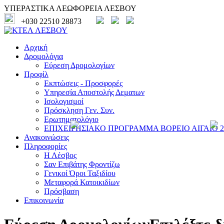
ΥΠΕΡΑΣΤΙΚΑ ΛΕΩΦΟΡΕΙΑ ΛΕΣΒΟΥ
+030 22510 28873
Αρχική
Δρομολόγια
Εύρεση Δρομολογίων
Προφίλ
Εκπτώσεις - Προσφορές
Υπηρεσία Αποστολής Δεματων
Ισολογισμοί
Πρόσκληση Γεν. Συν.
Ερωτηματολόγιο
ΕΠΙΧΕΙΡΗΣΙΑΚΟ ΠΡΟΓΡΑΜΜΑ ΒΟΡΕΙΟ ΑΙΓΑΙΟ 20
Ανακοινώσεις
Πληροφορίες
Η Λέσβος
Σαν Επιβάτης Φροντίζω
Γενικοί Όροι Ταξιδίου
Μεταφορά Κατοικιδίων
Πρόσβαση
Επικοινωνία