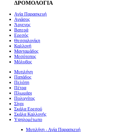
ΔΡΟΜΟΛΟΓΙΑ
Αγία Παρασκευή
Αγιάσος
Άργενος
Βατερά
Ερεσός
Θεσσαλονίκη
Καλλονή
Μανταμάδος
Μεσότοπος
Μόλυβος
Μυτιλήνη
Παπάδος
Πελόπη
Πέτρα
Πλωμάρι
Πολιχνίτος
Σίγρι
Σκάλα Ερεσού
Σκάλα Καλλονής
Υψηλομέτωπο
Μυτιλήνη - Αγία Παρασκευή