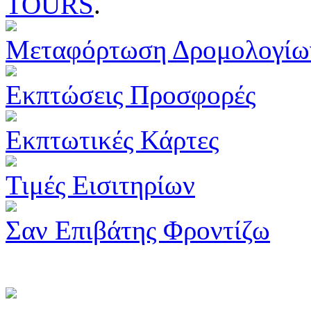
TOURS
.
Μεταφόρτωση Δρομολογίω
Εκπτώσεις Προσφορές
Εκπτωτικές Κάρτες
Τιμές Εισιτηρίων
Σαν Επιβάτης Φροντίζω