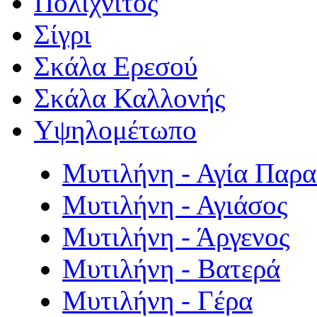
Πολιχνίτος
Σίγρι
Σκάλα Ερεσού
Σκάλα Καλλονής
Υψηλομέτωπο
Μυτιλήνη - Αγία Παρ
Μυτιλήνη - Αγιάσος
Μυτιλήνη - Άργενος
Μυτιλήνη - Βατερά
Μυτιλήνη - Γέρα