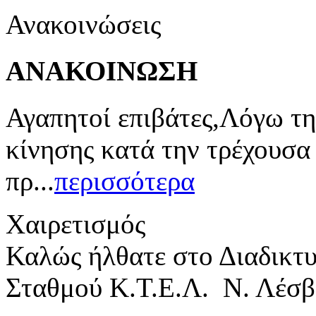
Ανακοινώσεις
ΑΝΑΚΟΙΝΩΣΗ
Αγαπητοί επιβάτες,Λόγω τη
κίνησης κατά την τρέχουσα
πρ...
περισσότερα
Χαιρετισμός
Καλώς ήλθατε στο Διαδικτ
Σταθμού Κ.Τ.Ε.Λ. Ν. Λέσβ