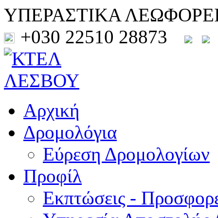
ΥΠΕΡΑΣΤΙΚΑ ΛΕΩΦΟΡΕ
+030 22510 28873
Αρχική
Δρομολόγια
Εύρεση Δρομολογίων
Προφίλ
Εκπτώσεις - Προσφορ