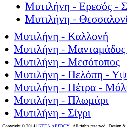
Μυτιλήνη - Ερεσός - 
Μυτιλήνη - Θεσσαλον
Μυτιλήνη - Καλλονή
Μυτιλήνη - Μανταμάδος 
Μυτιλήνη - Μεσότοπος
Μυτιλήνη - Πελόπη - Υ
Μυτιλήνη - Πέτρα - Μόλ
Μυτιλήνη - Πλωμάρι
Μυτιλήνη - Σίγρι
Copyright © 2014 |
ΚΤΕΛ ΛΕΣΒΟΥ
| All rights reserved | Design
& 