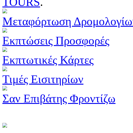
TOURS
.
Μεταφόρτωση Δρομολογίω
Εκπτώσεις Προσφορές
Εκπτωτικές Κάρτες
Τιμές Εισιτηρίων
Σαν Επιβάτης Φροντίζω