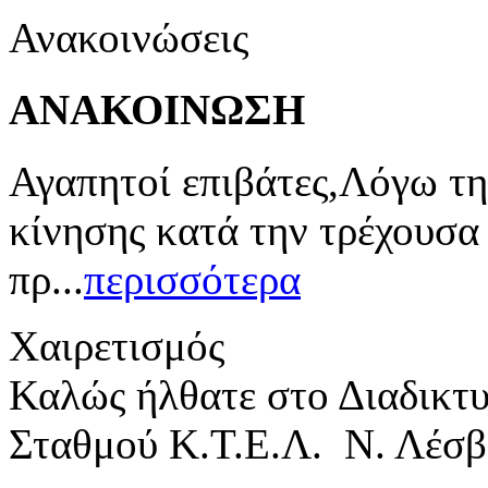
Ανακοινώσεις
ΑΝΑΚΟΙΝΩΣΗ
Αγαπητοί επιβάτες,Λόγω τη
κίνησης κατά την τρέχουσα
πρ...
περισσότερα
Χαιρετισμός
Καλώς ήλθατε στο Διαδικτ
Σταθμού Κ.Τ.Ε.Λ. Ν. Λέσβ