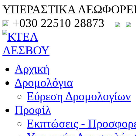
ΥΠΕΡΑΣΤΙΚΑ ΛΕΩΦΟΡΕ
+030 22510 28873
Αρχική
Δρομολόγια
Εύρεση Δρομολογίων
Προφίλ
Εκπτώσεις - Προσφορ