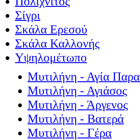
Πολιχνίτος
Σίγρι
Σκάλα Ερεσού
Σκάλα Καλλονής
Υψηλομέτωπο
Μυτιλήνη - Αγία Παρ
Μυτιλήνη - Αγιάσος
Μυτιλήνη - Άργενος
Μυτιλήνη - Βατερά
Μυτιλήνη - Γέρα