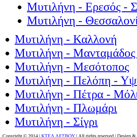
Μυτιλήνη - Ερεσός - 
Μυτιλήνη - Θεσσαλον
Μυτιλήνη - Καλλονή
Μυτιλήνη - Μανταμάδος 
Μυτιλήνη - Μεσότοπος
Μυτιλήνη - Πελόπη - Υ
Μυτιλήνη - Πέτρα - Μόλ
Μυτιλήνη - Πλωμάρι
Μυτιλήνη - Σίγρι
Copyright © 2014 |
ΚΤΕΛ ΛΕΣΒΟΥ
| All rights reserved | Design
& 