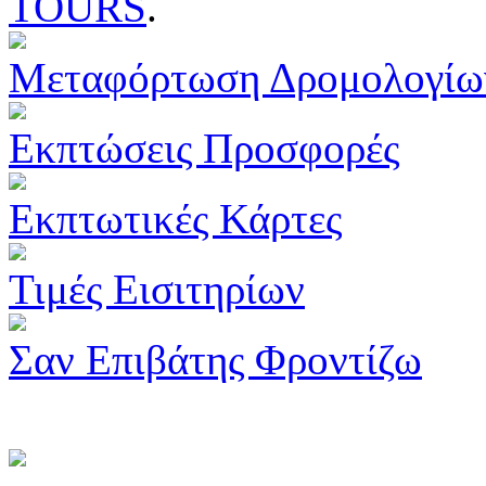
TOURS
.
Μεταφόρτωση Δρομολογίω
Εκπτώσεις Προσφορές
Εκπτωτικές Κάρτες
Τιμές Εισιτηρίων
Σαν Επιβάτης Φροντίζω