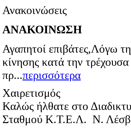
Ανακοινώσεις
ΑΝΑΚΟΙΝΩΣΗ
Αγαπητοί επιβάτες,Λόγω τη
κίνησης κατά την τρέχουσα
πρ...
περισσότερα
Χαιρετισμός
Καλώς ήλθατε στο Διαδικτ
Σταθμού Κ.Τ.Ε.Λ. Ν. Λέσβ