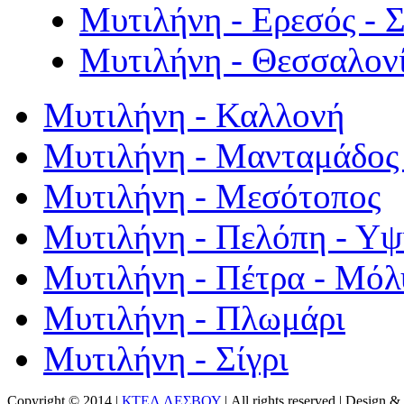
Μυτιλήνη - Ερεσός - 
Μυτιλήνη - Θεσσαλον
Μυτιλήνη - Καλλονή
Μυτιλήνη - Μανταμάδος 
Μυτιλήνη - Μεσότοπος
Μυτιλήνη - Πελόπη - Υ
Μυτιλήνη - Πέτρα - Μόλ
Μυτιλήνη - Πλωμάρι
Μυτιλήνη - Σίγρι
Copyright © 2014 |
ΚΤΕΛ ΛΕΣΒΟΥ
| All rights reserved | Design
& 