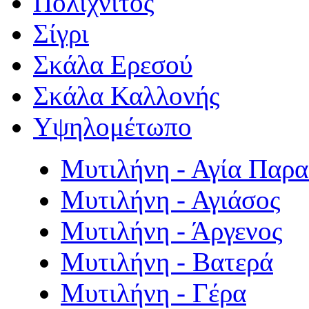
Πολιχνίτος
Σίγρι
Σκάλα Ερεσού
Σκάλα Καλλονής
Υψηλομέτωπο
Μυτιλήνη - Αγία Παρ
Μυτιλήνη - Αγιάσος
Μυτιλήνη - Άργενος
Μυτιλήνη - Βατερά
Μυτιλήνη - Γέρα