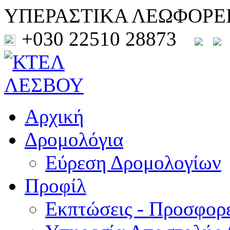
ΥΠΕΡΑΣΤΙΚΑ ΛΕΩΦΟΡΕ
+030 22510 28873
Αρχική
Δρομολόγια
Εύρεση Δρομολογίων
Προφίλ
Εκπτώσεις - Προσφορ