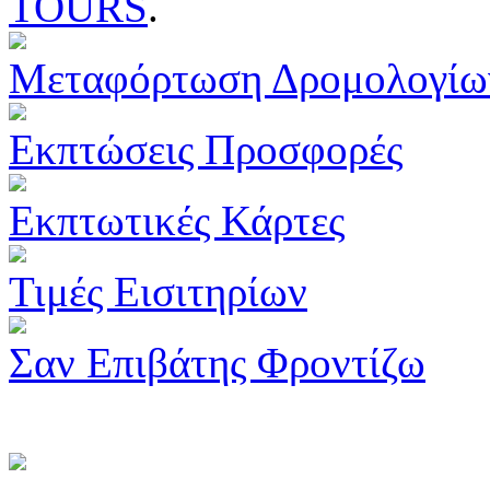
TOURS
.
Μεταφόρτωση Δρομολογίω
Εκπτώσεις Προσφορές
Εκπτωτικές Κάρτες
Τιμές Εισιτηρίων
Σαν Επιβάτης Φροντίζω