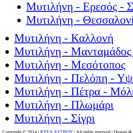
Μυτιλήνη - Ερεσός - 
Μυτιλήνη - Θεσσαλον
Μυτιλήνη - Καλλονή
Μυτιλήνη - Μανταμάδος 
Μυτιλήνη - Μεσότοπος
Μυτιλήνη - Πελόπη - Υ
Μυτιλήνη - Πέτρα - Μόλ
Μυτιλήνη - Πλωμάρι
Μυτιλήνη - Σίγρι
Copyright © 2014 |
ΚΤΕΛ ΛΕΣΒΟΥ
| All rights reserved | Design
& 