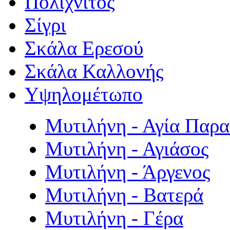
Πολιχνίτος
Σίγρι
Σκάλα Ερεσού
Σκάλα Καλλονής
Υψηλομέτωπο
Μυτιλήνη - Αγία Παρ
Μυτιλήνη - Αγιάσος
Μυτιλήνη - Άργενος
Μυτιλήνη - Βατερά
Μυτιλήνη - Γέρα