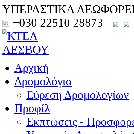
ΥΠΕΡΑΣΤΙΚΑ ΛΕΩΦΟΡΕ
+030 22510 28873
Αρχική
Δρομολόγια
Εύρεση Δρομολογίων
Προφίλ
Εκπτώσεις - Προσφορ