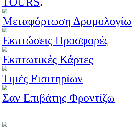
TOURS
.
Μεταφόρτωση Δρομολογίω
Εκπτώσεις Προσφορές
Εκπτωτικές Κάρτες
Τιμές Εισιτηρίων
Σαν Επιβάτης Φροντίζω