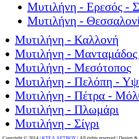
Μυτιλήνη - Ερεσός - 
Μυτιλήνη - Θεσσαλον
Μυτιλήνη - Καλλονή
Μυτιλήνη - Μανταμάδος 
Μυτιλήνη - Μεσότοπος
Μυτιλήνη - Πελόπη - Υ
Μυτιλήνη - Πέτρα - Μόλ
Μυτιλήνη - Πλωμάρι
Μυτιλήνη - Σίγρι
Copyright © 2014 |
ΚΤΕΛ ΛΕΣΒΟΥ
| All rights reserved | Design
& 