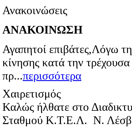
Ανακοινώσεις
ΑΝΑΚΟΙΝΩΣΗ
Αγαπητοί επιβάτες,Λόγω τη
κίνησης κατά την τρέχουσα
πρ...
περισσότερα
Χαιρετισμός
Καλώς ήλθατε στο Διαδικτ
Σταθμού Κ.Τ.Ε.Λ. Ν. Λέσβ