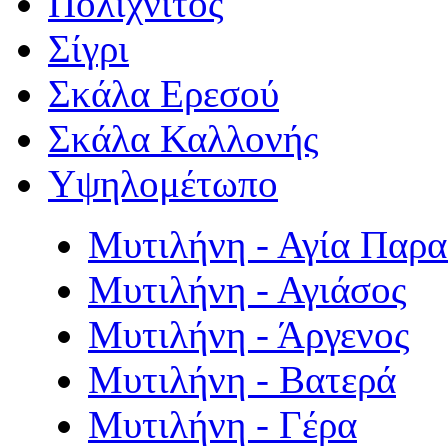
Πολιχνίτος
Σίγρι
Σκάλα Ερεσού
Σκάλα Καλλονής
Υψηλομέτωπο
Μυτιλήνη - Αγία Παρ
Μυτιλήνη - Αγιάσος
Μυτιλήνη - Άργενος
Μυτιλήνη - Βατερά
Μυτιλήνη - Γέρα