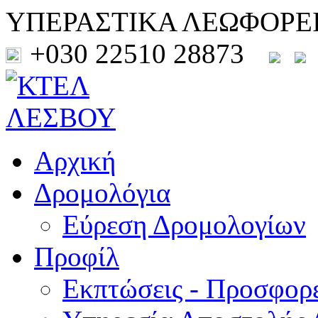
ΥΠΕΡΑΣΤΙΚΑ ΛΕΩΦΟΡΕ
+030 22510 28873
Αρχική
Δρομολόγια
Εύρεση Δρομολογίων
Προφίλ
Εκπτώσεις - Προσφορ