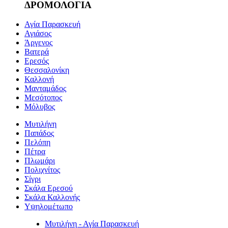
ΔΡΟΜΟΛΟΓΙΑ
Αγία Παρασκευή
Αγιάσος
Άργενος
Βατερά
Ερεσός
Θεσσαλονίκη
Καλλονή
Μανταμάδος
Μεσότοπος
Μόλυβος
Μυτιλήνη
Παπάδος
Πελόπη
Πέτρα
Πλωμάρι
Πολιχνίτος
Σίγρι
Σκάλα Ερεσού
Σκάλα Καλλονής
Υψηλομέτωπο
Μυτιλήνη - Αγία Παρασκευή