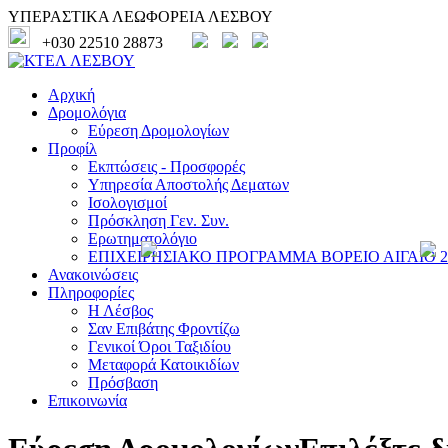
ΥΠΕΡΑΣΤΙΚΑ ΛΕΩΦΟΡΕΙΑ ΛΕΣΒΟΥ
+030 22510 28873
Αρχική
Δρομολόγια
Εύρεση Δρομολογίων
Προφίλ
Εκπτώσεις - Προσφορές
Υπηρεσία Αποστολής Δεματων
Ισολογισμοί
Πρόσκληση Γεν. Συν.
Ερωτηματολόγιο
ΕΠΙΧΕΙΡΗΣΙΑΚΟ ΠΡΟΓΡΑΜΜΑ ΒΟΡΕΙΟ ΑΙΓΑΙΟ 20
Ανακοινώσεις
Πληροφορίες
Η Λέσβος
Σαν Επιβάτης Φροντίζω
Γενικοί Όροι Ταξιδίου
Μεταφορά Κατοικιδίων
Πρόσβαση
Επικοινωνία