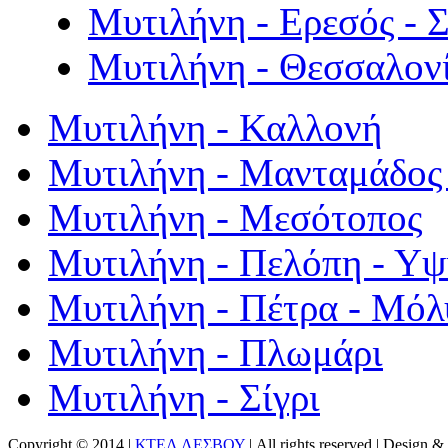
Μυτιλήνη - Ερεσός - 
Μυτιλήνη - Θεσσαλον
Μυτιλήνη - Καλλονή
Μυτιλήνη - Μανταμάδος 
Μυτιλήνη - Μεσότοπος
Μυτιλήνη - Πελόπη - Υ
Μυτιλήνη - Πέτρα - Μόλ
Μυτιλήνη - Πλωμάρι
Μυτιλήνη - Σίγρι
Copyright © 2014 |
ΚΤΕΛ ΛΕΣΒΟΥ
| All rights reserved | Design
& 