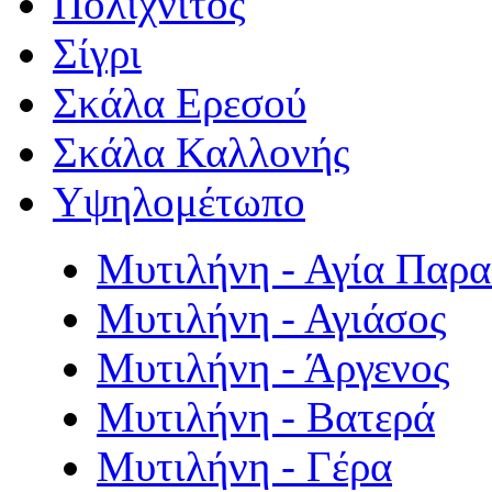
Πολιχνίτος
Σίγρι
Σκάλα Ερεσού
Σκάλα Καλλονής
Υψηλομέτωπο
Μυτιλήνη - Αγία Παρ
Μυτιλήνη - Αγιάσος
Μυτιλήνη - Άργενος
Μυτιλήνη - Βατερά
Μυτιλήνη - Γέρα