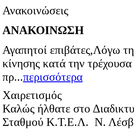
Ανακοινώσεις
ΑΝΑΚΟΙΝΩΣΗ
Αγαπητοί επιβάτες,Λόγω τη
κίνησης κατά την τρέχουσα
πρ...
περισσότερα
Χαιρετισμός
Καλώς ήλθατε στο Διαδικτ
Σταθμού Κ.Τ.Ε.Λ. Ν. Λέσβ