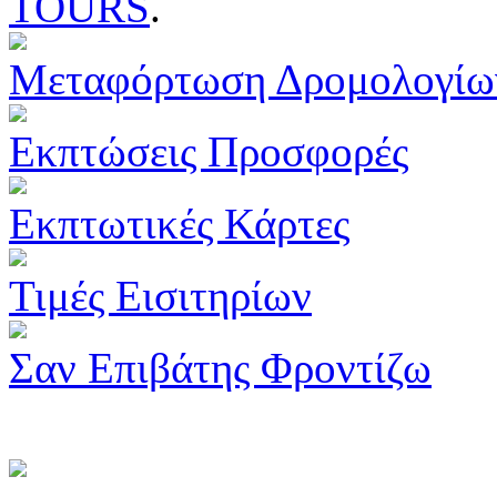
TOURS
.
Μεταφόρτωση Δρομολογίω
Εκπτώσεις Προσφορές
Εκπτωτικές Κάρτες
Τιμές Εισιτηρίων
Σαν Επιβάτης Φροντίζω