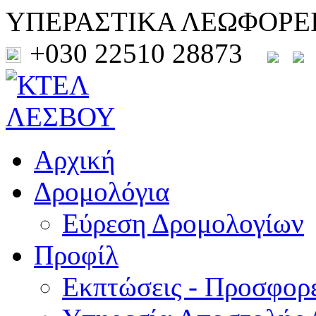
ΥΠΕΡΑΣΤΙΚΑ ΛΕΩΦΟΡΕ
+030 22510 28873
Αρχική
Δρομολόγια
Εύρεση Δρομολογίων
Προφίλ
Εκπτώσεις - Προσφορ