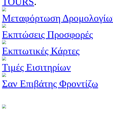
TOURS
.
Μεταφόρτωση Δρομολογίω
Εκπτώσεις Προσφορές
Εκπτωτικές Κάρτες
Τιμές Εισιτηρίων
Σαν Επιβάτης Φροντίζω