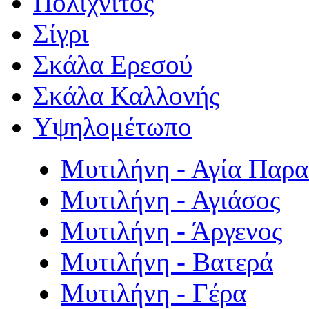
Πολιχνίτος
Σίγρι
Σκάλα Ερεσού
Σκάλα Καλλονής
Υψηλομέτωπο
Μυτιλήνη - Αγία Παρ
Μυτιλήνη - Αγιάσος
Μυτιλήνη - Άργενος
Μυτιλήνη - Βατερά
Μυτιλήνη - Γέρα