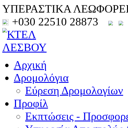
ΥΠΕΡΑΣΤΙΚΑ ΛΕΩΦΟΡΕ
+030 22510 28873
Αρχική
Δρομολόγια
Εύρεση Δρομολογίων
Προφίλ
Εκπτώσεις - Προσφορ