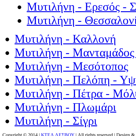
Μυτιλήνη - Ερεσός - 
Μυτιλήνη - Θεσσαλον
Μυτιλήνη - Καλλονή
Μυτιλήνη - Μανταμάδος 
Μυτιλήνη - Μεσότοπος
Μυτιλήνη - Πελόπη - Υ
Μυτιλήνη - Πέτρα - Μόλ
Μυτιλήνη - Πλωμάρι
Μυτιλήνη - Σίγρι
Copyright © 2014 |
ΚΤΕΛ ΛΕΣΒΟΥ
| All rights reserved | Design
& 