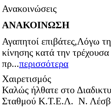
Ανακοινώσεις
ΑΝΑΚΟΙΝΩΣΗ
Αγαπητοί επιβάτες,Λόγω τη
κίνησης κατά την τρέχουσα
πρ...
περισσότερα
Χαιρετισμός
Καλώς ήλθατε στο Διαδικτ
Σταθμού Κ.Τ.Ε.Λ. Ν. Λέσβ