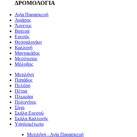
ΔΡΟΜΟΛΟΓΙΑ
Αγία Παρασκευή
Αγιάσος
Άργενος
Βατερά
Ερεσός
Θεσσαλονίκη
Καλλονή
Μανταμάδος
Μεσότοπος
Μόλυβος
Μυτιλήνη
Παπάδος
Πελόπη
Πέτρα
Πλωμάρι
Πολιχνίτος
Σίγρι
Σκάλα Ερεσού
Σκάλα Καλλονής
Υψηλομέτωπο
Μυτιλήνη - Αγία Παρασκευή