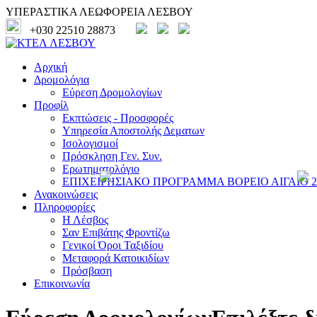
ΥΠΕΡΑΣΤΙΚΑ ΛΕΩΦΟΡΕΙΑ ΛΕΣΒΟΥ
+030 22510 28873
Αρχική
Δρομολόγια
Εύρεση Δρομολογίων
Προφίλ
Εκπτώσεις - Προσφορές
Υπηρεσία Αποστολής Δεματων
Ισολογισμοί
Πρόσκληση Γεν. Συν.
Ερωτηματολόγιο
ΕΠΙΧΕΙΡΗΣΙΑΚΟ ΠΡΟΓΡΑΜΜΑ ΒΟΡΕΙΟ ΑΙΓΑΙΟ 20
Ανακοινώσεις
Πληροφορίες
Η Λέσβος
Σαν Επιβάτης Φροντίζω
Γενικοί Όροι Ταξιδίου
Μεταφορά Κατοικιδίων
Πρόσβαση
Επικοινωνία