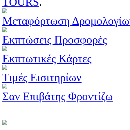
TOURS
.
Μεταφόρτωση Δρομολογίω
Εκπτώσεις Προσφορές
Εκπτωτικές Κάρτες
Τιμές Εισιτηρίων
Σαν Επιβάτης Φροντίζω