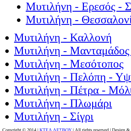
Μυτιλήνη - Ερεσός - 
Μυτιλήνη - Θεσσαλον
Μυτιλήνη - Καλλονή
Μυτιλήνη - Μανταμάδος 
Μυτιλήνη - Μεσότοπος
Μυτιλήνη - Πελόπη - Υ
Μυτιλήνη - Πέτρα - Μόλ
Μυτιλήνη - Πλωμάρι
Μυτιλήνη - Σίγρι
Copyright © 2014 |
ΚΤΕΛ ΛΕΣΒΟΥ
| All rights reserved | Design
& 