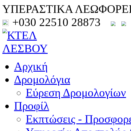
ΥΠΕΡΑΣΤΙΚΑ ΛΕΩΦΟΡΕ
+030 22510 28873
Αρχική
Δρομολόγια
Εύρεση Δρομολογίων
Προφίλ
Εκπτώσεις - Προσφορ