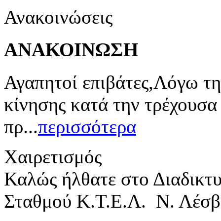
Ανακοινώσεις
ΑΝΑΚΟΙΝΩΣΗ
Αγαπητοί επιβάτες,Λόγω τη
κίνησης κατά την τρέχουσα
πρ...
περισσότερα
Χαιρετισμός
Καλώς ήλθατε στο Διαδικτ
Σταθμού Κ.Τ.Ε.Λ. Ν. Λέσβ