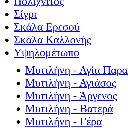
Πολιχνίτος
Σίγρι
Σκάλα Ερεσού
Σκάλα Καλλονής
Υψηλομέτωπο
Μυτιλήνη - Αγία Παρ
Μυτιλήνη - Αγιάσος
Μυτιλήνη - Άργενος
Μυτιλήνη - Βατερά
Μυτιλήνη - Γέρα