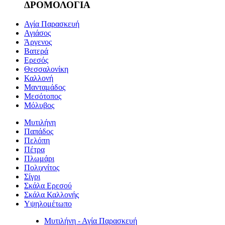
ΔΡΟΜΟΛΟΓΙΑ
Αγία Παρασκευή
Αγιάσος
Άργενος
Βατερά
Ερεσός
Θεσσαλονίκη
Καλλονή
Μανταμάδος
Μεσότοπος
Μόλυβος
Μυτιλήνη
Παπάδος
Πελόπη
Πέτρα
Πλωμάρι
Πολιχνίτος
Σίγρι
Σκάλα Ερεσού
Σκάλα Καλλονής
Υψηλομέτωπο
Μυτιλήνη - Αγία Παρασκευή