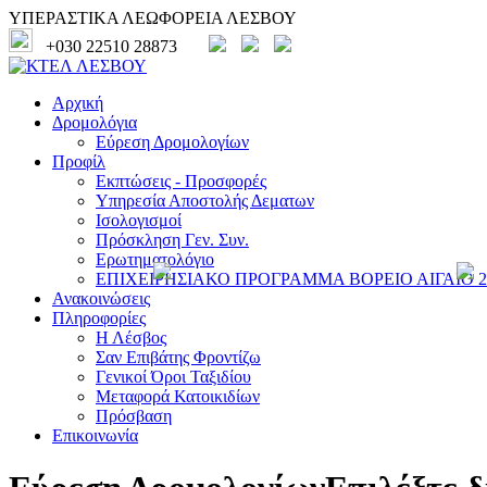
ΥΠΕΡΑΣΤΙΚΑ ΛΕΩΦΟΡΕΙΑ ΛΕΣΒΟΥ
+030 22510 28873
Αρχική
Δρομολόγια
Εύρεση Δρομολογίων
Προφίλ
Εκπτώσεις - Προσφορές
Υπηρεσία Αποστολής Δεματων
Ισολογισμοί
Πρόσκληση Γεν. Συν.
Ερωτηματολόγιο
ΕΠΙΧΕΙΡΗΣΙΑΚΟ ΠΡΟΓΡΑΜΜΑ ΒΟΡΕΙΟ ΑΙΓΑΙΟ 20
Ανακοινώσεις
Πληροφορίες
Η Λέσβος
Σαν Επιβάτης Φροντίζω
Γενικοί Όροι Ταξιδίου
Μεταφορά Κατοικιδίων
Πρόσβαση
Επικοινωνία