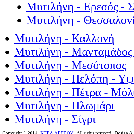
Μυτιλήνη - Ερεσός - 
Μυτιλήνη - Θεσσαλον
Μυτιλήνη - Καλλονή
Μυτιλήνη - Μανταμάδος 
Μυτιλήνη - Μεσότοπος
Μυτιλήνη - Πελόπη - Υ
Μυτιλήνη - Πέτρα - Μόλ
Μυτιλήνη - Πλωμάρι
Μυτιλήνη - Σίγρι
Copyright © 2014 |
ΚΤΕΛ ΛΕΣΒΟΥ
| All rights reserved | Design
& 