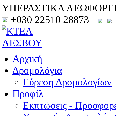
ΥΠΕΡΑΣΤΙΚΑ ΛΕΩΦΟΡΕ
+030 22510 28873
Αρχική
Δρομολόγια
Εύρεση Δρομολογίων
Προφίλ
Εκπτώσεις - Προσφορ