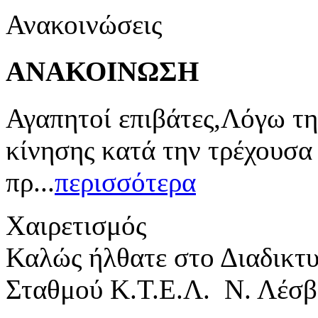
Ανακοινώσεις
ΑΝΑΚΟΙΝΩΣΗ
Αγαπητοί επιβάτες,Λόγω τη
κίνησης κατά την τρέχουσα
πρ...
περισσότερα
Χαιρετισμός
Καλώς ήλθατε στο Διαδικτ
Σταθμού Κ.Τ.Ε.Λ. Ν. Λέσβ