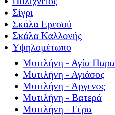
Πολιχνίτος
Σίγρι
Σκάλα Ερεσού
Σκάλα Καλλονής
Υψηλομέτωπο
Μυτιλήνη - Αγία Παρ
Μυτιλήνη - Αγιάσος
Μυτιλήνη - Άργενος
Μυτιλήνη - Βατερά
Μυτιλήνη - Γέρα