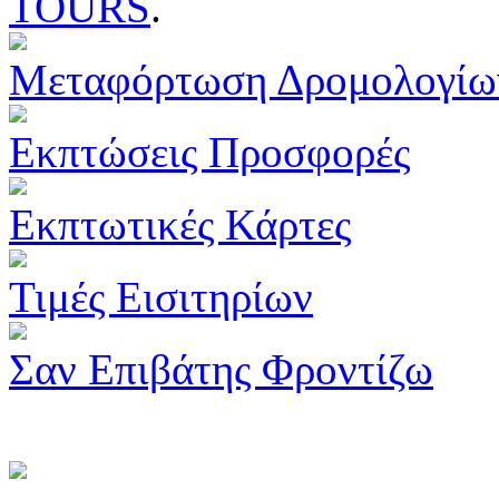
TOURS
.
Μεταφόρτωση Δρομολογίω
Εκπτώσεις Προσφορές
Εκπτωτικές Κάρτες
Τιμές Εισιτηρίων
Σαν Επιβάτης Φροντίζω