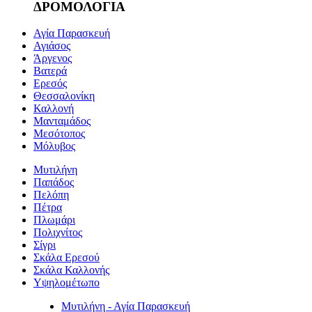
ΔΡΟΜΟΛΟΓΙΑ
Αγία Παρασκευή
Αγιάσος
Άργενος
Βατερά
Ερεσός
Θεσσαλονίκη
Καλλονή
Μανταμάδος
Μεσότοπος
Μόλυβος
Μυτιλήνη
Παπάδος
Πελόπη
Πέτρα
Πλωμάρι
Πολιχνίτος
Σίγρι
Σκάλα Ερεσού
Σκάλα Καλλονής
Υψηλομέτωπο
Μυτιλήνη - Αγία Παρασκευή