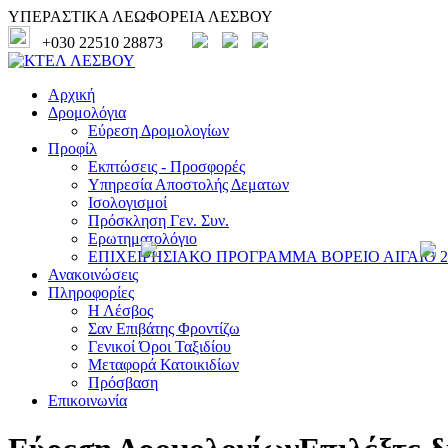
ΥΠΕΡΑΣΤΙΚΑ ΛΕΩΦΟΡΕΙΑ ΛΕΣΒΟΥ
+030 22510 28873
Αρχική
Δρομολόγια
Εύρεση Δρομολογίων
Προφίλ
Εκπτώσεις - Προσφορές
Υπηρεσία Αποστολής Δεματων
Ισολογισμοί
Πρόσκληση Γεν. Συν.
Ερωτηματολόγιο
ΕΠΙΧΕΙΡΗΣΙΑΚΟ ΠΡΟΓΡΑΜΜΑ ΒΟΡΕΙΟ ΑΙΓΑΙΟ 20
Ανακοινώσεις
Πληροφορίες
Η Λέσβος
Σαν Επιβάτης Φροντίζω
Γενικοί Όροι Ταξιδίου
Μεταφορά Κατοικιδίων
Πρόσβαση
Επικοινωνία