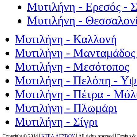
Μυτιλήνη - Ερεσός - 
Μυτιλήνη - Θεσσαλον
Μυτιλήνη - Καλλονή
Μυτιλήνη - Μανταμάδος 
Μυτιλήνη - Μεσότοπος
Μυτιλήνη - Πελόπη - Υ
Μυτιλήνη - Πέτρα - Μόλ
Μυτιλήνη - Πλωμάρι
Μυτιλήνη - Σίγρι
Copyright © 2014 |
ΚΤΕΛ ΛΕΣΒΟΥ
| All rights reserved | Design
& 