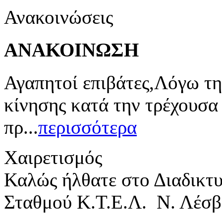
Ανακοινώσεις
ΑΝΑΚΟΙΝΩΣΗ
Αγαπητοί επιβάτες,Λόγω τη
κίνησης κατά την τρέχουσα
πρ...
περισσότερα
Χαιρετισμός
Καλώς ήλθατε στο Διαδικτ
Σταθμού Κ.Τ.Ε.Λ. Ν. Λέσβ