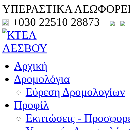
ΥΠΕΡΑΣΤΙΚΑ ΛΕΩΦΟΡΕ
+030 22510 28873
Αρχική
Δρομολόγια
Εύρεση Δρομολογίων
Προφίλ
Εκπτώσεις - Προσφορ