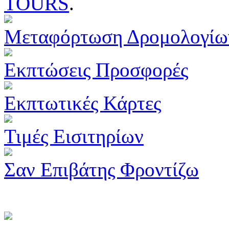
TOURS
.
Μεταφόρτωση Δρομολογίω
Εκπτώσεις Προσφορές
Εκπτωτικές Κάρτες
Τιμές Εισιτηρίων
Σαν Επιβάτης Φροντίζω