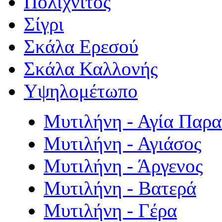
Πολιχνίτος
Σίγρι
Σκάλα Ερεσού
Σκάλα Καλλονής
Υψηλομέτωπο
Μυτιλήνη - Αγία Παρ
Μυτιλήνη - Αγιάσος
Μυτιλήνη - Άργενος
Μυτιλήνη - Βατερά
Μυτιλήνη - Γέρα