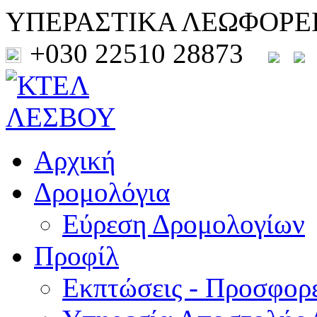
ΥΠΕΡΑΣΤΙΚΑ ΛΕΩΦΟΡΕ
+030 22510 28873
Αρχική
Δρομολόγια
Εύρεση Δρομολογίων
Προφίλ
Εκπτώσεις - Προσφορ