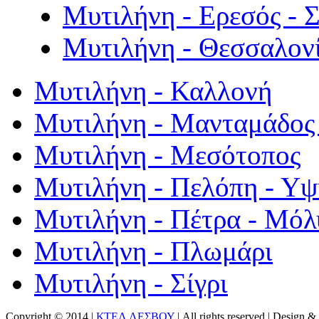
Μυτιλήνη - Ερεσός - 
Μυτιλήνη - Θεσσαλον
Μυτιλήνη - Καλλονή
Μυτιλήνη - Μανταμάδος 
Μυτιλήνη - Μεσότοπος
Μυτιλήνη - Πελόπη - Υ
Μυτιλήνη - Πέτρα - Μόλ
Μυτιλήνη - Πλωμάρι
Μυτιλήνη - Σίγρι
Copyright © 2014 |
ΚΤΕΛ ΛΕΣΒΟΥ
| All rights reserved | Design
& 