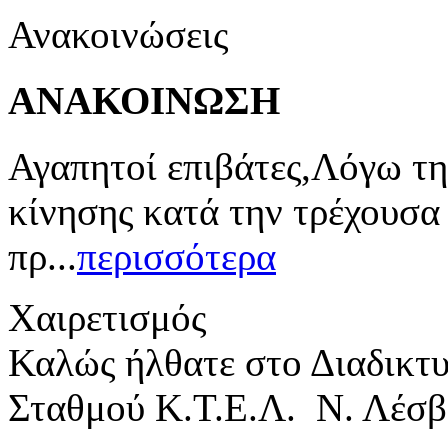
Ανακοινώσεις
ΑΝΑΚΟΙΝΩΣΗ
Αγαπητοί επιβάτες,Λόγω τη
κίνησης κατά την τρέχουσα
πρ...
περισσότερα
Χαιρετισμός
Καλώς ήλθατε στο Διαδικτ
Σταθμού Κ.Τ.Ε.Λ. Ν. Λέσβ