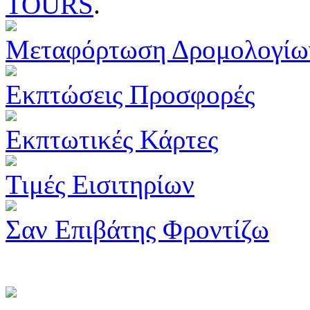
TOURS
.
Μεταφόρτωση Δρομολογίω
Εκπτώσεις Προσφορές
Εκπτωτικές Κάρτες
Τιμές Εισιτηρίων
Σαν Επιβάτης Φροντίζω