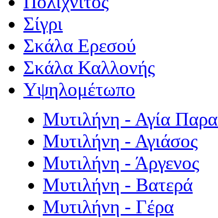
Πολιχνίτος
Σίγρι
Σκάλα Ερεσού
Σκάλα Καλλονής
Υψηλομέτωπο
Μυτιλήνη - Αγία Παρ
Μυτιλήνη - Αγιάσος
Μυτιλήνη - Άργενος
Μυτιλήνη - Βατερά
Μυτιλήνη - Γέρα