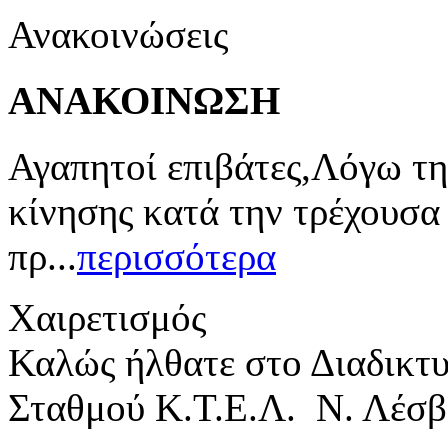
Ανακοινώσεις
ΑΝΑΚΟΙΝΩΣΗ
Αγαπητοί επιβάτες,Λόγω τη
κίνησης κατά την τρέχουσα
πρ...
περισσότερα
Χαιρετισμός
Καλώς ήλθατε στο Διαδικτ
Σταθμού Κ.Τ.Ε.Λ. Ν. Λέσβ