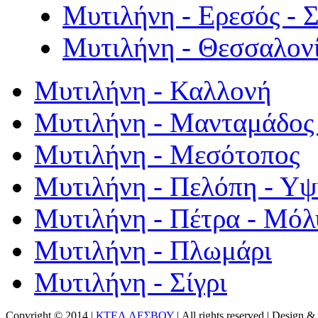
Μυτιλήνη - Ερεσός - 
Μυτιλήνη - Θεσσαλον
Μυτιλήνη - Καλλονή
Μυτιλήνη - Μανταμάδος 
Μυτιλήνη - Μεσότοπος
Μυτιλήνη - Πελόπη - Υ
Μυτιλήνη - Πέτρα - Μόλ
Μυτιλήνη - Πλωμάρι
Μυτιλήνη - Σίγρι
Copyright © 2014 |
ΚΤΕΛ ΛΕΣΒΟΥ
| All rights reserved | Design
& 