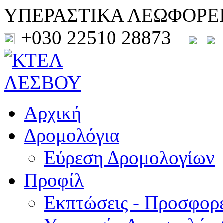
ΥΠΕΡΑΣΤΙΚΑ ΛΕΩΦΟΡΕ
+030 22510 28873
Αρχική
Δρομολόγια
Εύρεση Δρομολογίων
Προφίλ
Εκπτώσεις - Προσφορ