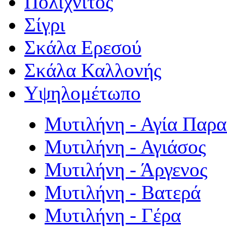
Πολιχνίτος
Σίγρι
Σκάλα Ερεσού
Σκάλα Καλλονής
Υψηλομέτωπο
Μυτιλήνη - Αγία Παρ
Μυτιλήνη - Αγιάσος
Μυτιλήνη - Άργενος
Μυτιλήνη - Βατερά
Μυτιλήνη - Γέρα