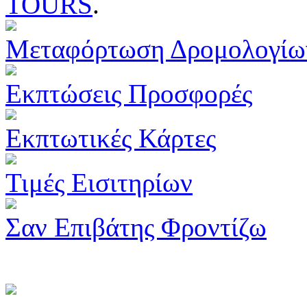
TOURS
.
Μεταφόρτωση Δρομολογίω
Εκπτώσεις Προσφορές
Εκπτωτικές Κάρτες
Τιμές Εισιτηρίων
Σαν Επιβάτης Φροντίζω