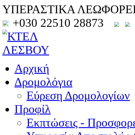
ΥΠΕΡΑΣΤΙΚΑ ΛΕΩΦΟΡΕ
+030 22510 28873
Αρχική
Δρομολόγια
Εύρεση Δρομολογίων
Προφίλ
Εκπτώσεις - Προσφορ