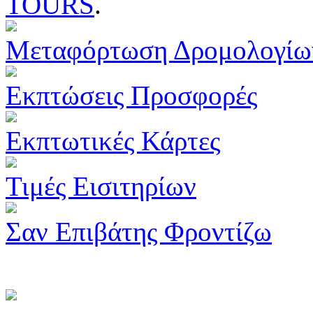
TOURS
.
Μεταφόρτωση Δρομολογίω
Εκπτώσεις Προσφορές
Εκπτωτικές Κάρτες
Τιμές Εισιτηρίων
Σαν Επιβάτης Φροντίζω