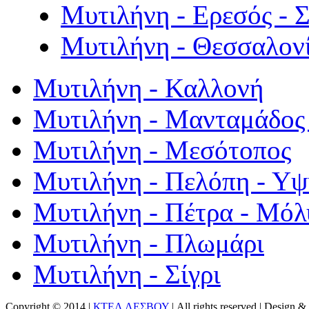
Μυτιλήνη - Ερεσός - 
Μυτιλήνη - Θεσσαλον
Μυτιλήνη - Καλλονή
Μυτιλήνη - Μανταμάδος 
Μυτιλήνη - Μεσότοπος
Μυτιλήνη - Πελόπη - Υ
Μυτιλήνη - Πέτρα - Μόλ
Μυτιλήνη - Πλωμάρι
Μυτιλήνη - Σίγρι
Copyright © 2014 |
ΚΤΕΛ ΛΕΣΒΟΥ
| All rights reserved | Design
& 