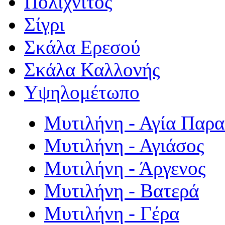
Πολιχνίτος
Σίγρι
Σκάλα Ερεσού
Σκάλα Καλλονής
Υψηλομέτωπο
Μυτιλήνη - Αγία Παρ
Μυτιλήνη - Αγιάσος
Μυτιλήνη - Άργενος
Μυτιλήνη - Βατερά
Μυτιλήνη - Γέρα