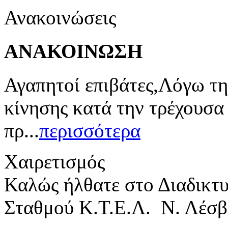
Ανακοινώσεις
ΑΝΑΚΟΙΝΩΣΗ
Αγαπητοί επιβάτες,Λόγω τη
κίνησης κατά την τρέχουσα
πρ...
περισσότερα
Χαιρετισμός
Καλώς ήλθατε στο Διαδικτ
Σταθμού Κ.Τ.Ε.Λ. Ν. Λέσβ