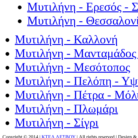
Μυτιλήνη - Ερεσός - 
Μυτιλήνη - Θεσσαλον
Μυτιλήνη - Καλλονή
Μυτιλήνη - Μανταμάδος 
Μυτιλήνη - Μεσότοπος
Μυτιλήνη - Πελόπη - Υ
Μυτιλήνη - Πέτρα - Μόλ
Μυτιλήνη - Πλωμάρι
Μυτιλήνη - Σίγρι
Copyright © 2014 |
ΚΤΕΛ ΛΕΣΒΟΥ
| All rights reserved | Design
& 