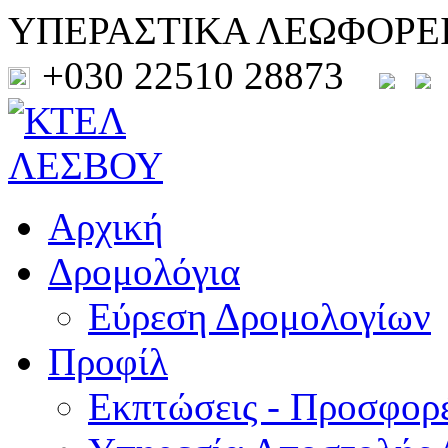
ΥΠΕΡΑΣΤΙΚΑ ΛΕΩΦΟΡΕ
+030 22510 28873
Αρχική
Δρομολόγια
Εύρεση Δρομολογίων
Προφίλ
Εκπτώσεις - Προσφορ