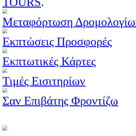
TOURS
.
Μεταφόρτωση Δρομολογίω
Εκπτώσεις Προσφορές
Εκπτωτικές Κάρτες
Τιμές Εισιτηρίων
Σαν Επιβάτης Φροντίζω