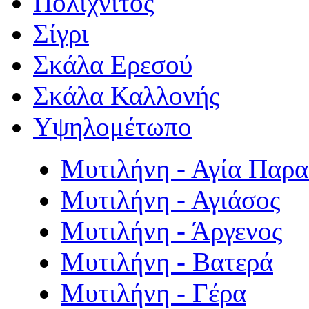
Πολιχνίτος
Σίγρι
Σκάλα Ερεσού
Σκάλα Καλλονής
Υψηλομέτωπο
Μυτιλήνη - Αγία Παρ
Μυτιλήνη - Αγιάσος
Μυτιλήνη - Άργενος
Μυτιλήνη - Βατερά
Μυτιλήνη - Γέρα