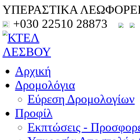
ΥΠΕΡΑΣΤΙΚΑ ΛΕΩΦΟΡΕ
+030 22510 28873
Αρχική
Δρομολόγια
Εύρεση Δρομολογίων
Προφίλ
Εκπτώσεις - Προσφορ