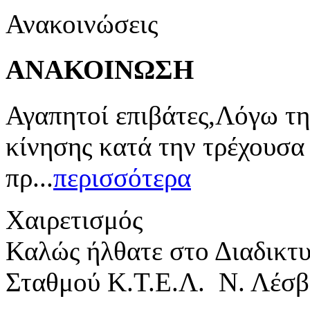
Ανακοινώσεις
ΑΝΑΚΟΙΝΩΣΗ
Αγαπητοί επιβάτες,Λόγω τη
κίνησης κατά την τρέχουσα
πρ...
περισσότερα
Χαιρετισμός
Καλώς ήλθατε στο Διαδικτ
Σταθμού Κ.Τ.Ε.Λ. Ν. Λέσβ