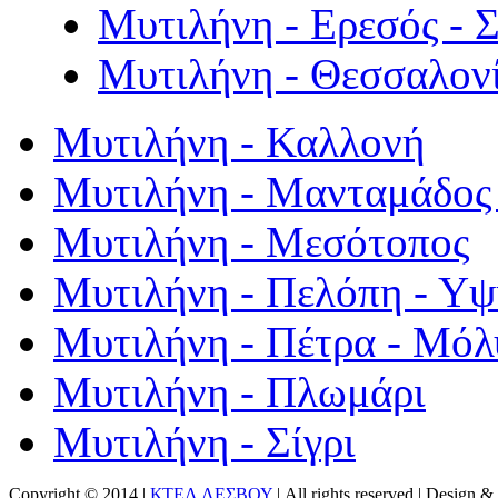
Μυτιλήνη - Ερεσός - 
Μυτιλήνη - Θεσσαλον
Μυτιλήνη - Καλλονή
Μυτιλήνη - Μανταμάδος 
Μυτιλήνη - Μεσότοπος
Μυτιλήνη - Πελόπη - Υ
Μυτιλήνη - Πέτρα - Μόλ
Μυτιλήνη - Πλωμάρι
Μυτιλήνη - Σίγρι
Copyright © 2014 |
ΚΤΕΛ ΛΕΣΒΟΥ
| All rights reserved | Design
& 