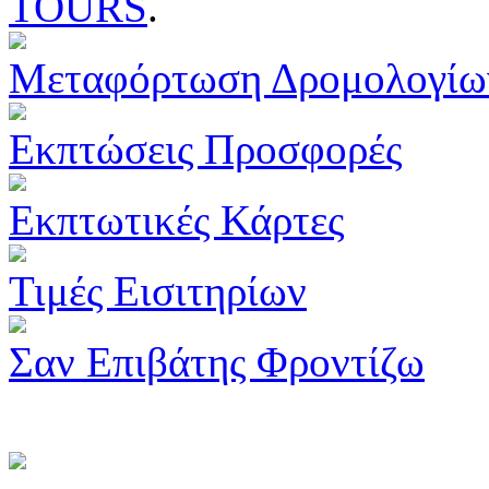
TOURS
.
Μεταφόρτωση Δρομολογίω
Εκπτώσεις Προσφορές
Εκπτωτικές Κάρτες
Τιμές Εισιτηρίων
Σαν Επιβάτης Φροντίζω