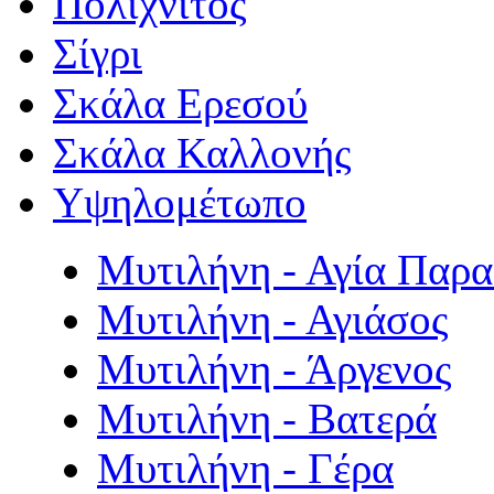
Πολιχνίτος
Σίγρι
Σκάλα Ερεσού
Σκάλα Καλλονής
Υψηλομέτωπο
Μυτιλήνη - Αγία Παρ
Μυτιλήνη - Αγιάσος
Μυτιλήνη - Άργενος
Μυτιλήνη - Βατερά
Μυτιλήνη - Γέρα